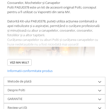
Covoarelor, Mochetelor și Canapelor
Polti PAEU0378 este un kit de accesorii original Polti, conceput
pentru a fi utilizat cu Vaporetti din seria MV.
Datorită Kit-ului PAEU0378, puteți utiliza acțiunea combinată a
apei nebulizate și a aspirației, permițând o curățare profesională
și minuțioasă cu abur a canapelelor, covoarelor, covoarelor,
fotoliilor și a altor tapițerii.
Curățarea canapelelor cu aburi Polti și curățarea canapelelor cu
huse nedetașabile nu a fost niciodată mai ușoară!
VEZI MAI MULT
Informatii conformitate produs
Metode de plată
Despre Polti
GARANTIE
Review-uri
(0)