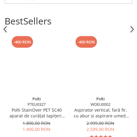
BestSellers
-400 RON
-400 RON
Polti
Polti
PTEU0327
WDEU0002
Polti StainOver PET SC40
Aspirator vertical, fară fir,
aparat de curățat tapițerie
cu abur și aspirare umed-
cu abur și aspirare 4 în 1,
uscată, 450 W, aspirare 14
1.800,00 RON
2.999,00 RON
Periile pentru spalare prin injectie/extracție pot fi îmbinate sau
cu perie pentru păr de
kPa, 0.6 l, 71 Db, 4,2 Kg,
1.400,00 RON
2.599,00 RON
separate de ramele periilor.
animale și SteamActive
gri/negru, Polti RollySteam