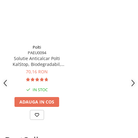
Polti
PAEU0094
Solutie Anticalcar Polti
KalStop, Biodegradabil,
Non-toxic, 20 x 5 ml
70,16 RON
IN STOC
ADAUGA IN COS