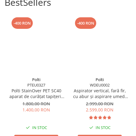
BestSellers
-400 RON
-400 RON
Polti
Polti
PTEU0327
WDEU0002
Polti StainOver PET SC40
Aspirator vertical, fară fir,
aparat de curățat tapițerie
cu abur și aspirare umed-
cu abur și aspirare 4 în 1,
uscată, 450 W, aspirare 14
1.800,00 RON
2.999,00 RON
cu perie pentru păr de
kPa, 0.6 l, 71 Db, 4,2 Kg,
1.400,00 RON
2.599,00 RON
animale și SteamActive
gri/negru, Polti RollySteam
WD40C
IN STOC
IN STOC