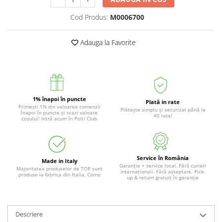
Cod Produs:
M0006700
Adauga la Favorite
1% înapoi în puncte
Plată in rate
Primești 1% din valoarea comenzii
Plătește simplu și securizat până la
înapoi în puncte și scazi valoare
40 rate!
coșului! Intră acum în Polti Club
Service în România
Made in Italy
Garanție + service local. Fără curieri
Majoritatea produselor de TOP sunt
internaționali. Fără așteptare. Pick-
produse la fabrica din Italia, Como
up & return gratuit în garanție
Descriere