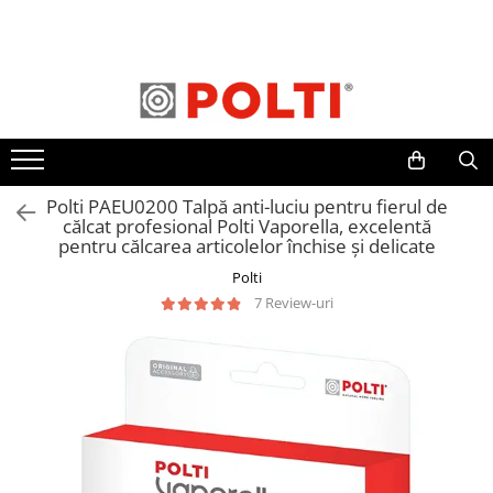
Toate Produsele
Aparate Medicale
Aspiratoare profesionale
Aspiratoare cu abur
Polti PAEU0200 Talpă anti-luciu pentru fierul de
Aspiratoare cu spălare
călcat profesional Polti Vaporella, excelentă
Aspiratoare verticale
pentru călcarea articolelor închise și delicate
Aspiratoare fara sac
Polti
7 Review-uri
Aspiratoare cu apa
Aspirator profesional
Aspiratoare robot
Masa | Statie de calcat
Aparate de calcat vertical
Mese de calcat profesionale