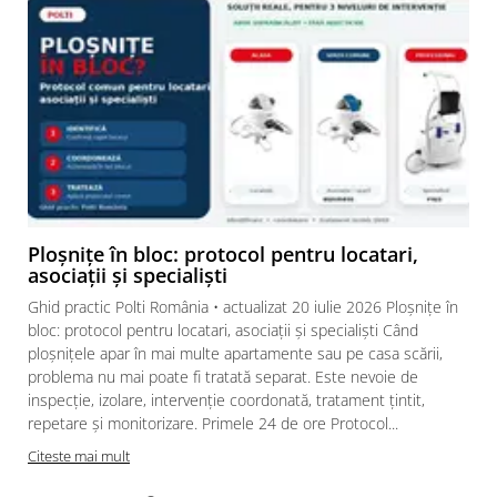
Ploșnițe în bloc: protocol pentru locatari,
asociații și specialiști
Ghid practic Polti România • actualizat 20 iulie 2026 Ploșnițe în
bloc: protocol pentru locatari, asociații și specialiști Când
ploșnițele apar în mai multe apartamente sau pe casa scării,
problema nu mai poate fi tratată separat. Este nevoie de
inspecție, izolare, intervenție coordonată, tratament țintit,
repetare și monitorizare. Primele 24 de ore Protocol...
Citeste mai mult