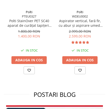
Polti
Polti
PTEU0327
WDEU0002
Polti StainOver PET SC40
Aspirator vertical, fară fir,
aparat de curățat tapițerie
cu abur și aspirare umed-
cu abur și aspirare 4 în 1,
uscată, 450 W, aspirare 14
1.800,00 RON
2.999,00 RON
cu perie pentru păr de
kPa, 0.6 l, 71 Db, 4,2 Kg,
1.400,00 RON
2.599,00 RON
animale și SteamActive
gri/negru, Polti RollySteam
WD40C
IN STOC
IN STOC
ADAUGA IN COS
ADAUGA IN COS
POSTARI BLOG