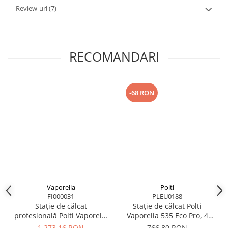
Review-uri
(7)
RECOMANDARI
-68 RON
Vaporella
Polti
FI000031
PLEU0188
Stație de călcat
Stație de călcat Polti
profesională Polti Vaporella
Vaporella 535 Eco Pro, 4
2H Professional, 3 bar, 80
bar, 90 g/min
1.273,16 RON
766,80 RON