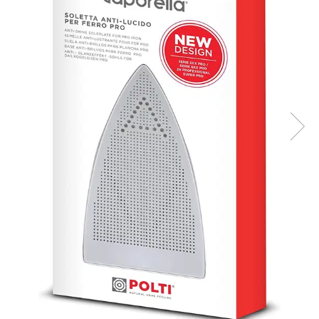
Statii de calcat cu boiler
Statii de calcat cu pompa
Fiare de calcat cu abur
Statii de calcat profesionale
Cafea și espressoare
Espresoare cu capsule
Cafea capsule
Cafea boabe
Espresoare cafea
Cafea paduri ESE 44
Aparate de curatat cu abur
Mop cu abur
Curatator aburi
Solutii pentru plosnite
Accesorii & Consumabile