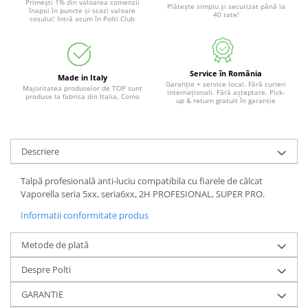
Primești 1% din valoarea comenzii
Plătește simplu și securizat până la
înapoi în puncte și scazi valoare
40 rate!
coșului! Intră acum în Polti Club
Service în România
Made in Italy
Garanție + service local. Fără curieri
Majoritatea produselor de TOP sunt
internaționali. Fără așteptare. Pick-
produse la fabrica din Italia, Como
up & return gratuit în garanție
Descriere
Talpă profesională anti-luciu compatibila cu fiarele de călcat
Vaporella seria 5xx, seria6xx, 2H PROFESIONAL, SUPER PRO.
Informatii conformitate produs
Metode de plată
Despre Polti
GARANTIE