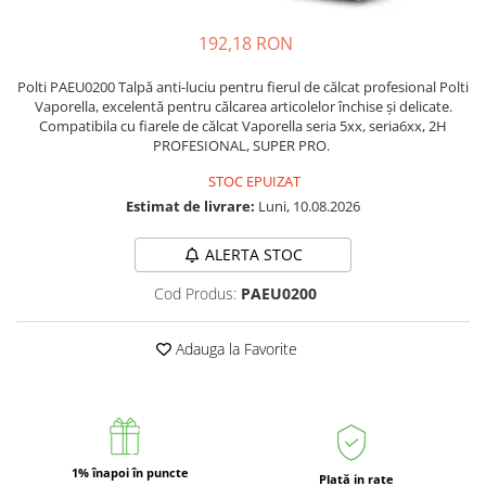
Accesorii statii de calcat
192,18 RON
Accesorii curatatoare cu abur
Accesorii aspiratoare
Polti PAEU0200 Talpă anti-luciu pentru fierul de călcat profesional Polti
Vaporella, excelentă pentru călcarea articolelor închise și delicate.
Accesorii dispozitive profesionale
Compatibila cu fiarele de călcat Vaporella seria 5xx, seria6xx, 2H
PROFESIONAL, SUPER PRO.
Carduri Cadou
Pachete & Oferte
STOC EPUIZAT
Estimat de livrare:
Luni, 10.08.2026
ALERTA STOC
Cod Produs:
PAEU0200
Adauga la Favorite
1% înapoi în puncte
Plată in rate