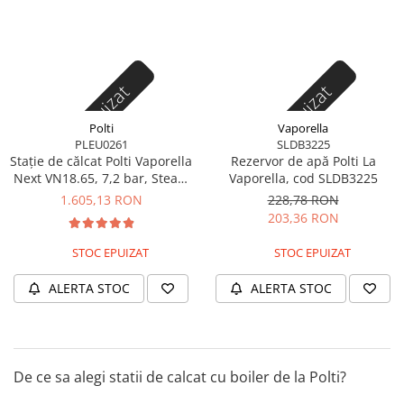
Stoc epuizat
Stoc epuizat
Polti
Vaporella
PLEU0261
SLDB3225
Stație de călcat Polti Vaporella
Rezervor de apă Polti La
Next VN18.65, 7,2 bar, Steam
Vaporella, cod SLDB3225
Pulse 450 g
1.605,13 RON
228,78 RON
203,36 RON
STOC EPUIZAT
STOC EPUIZAT
ALERTA STOC
ALERTA STOC
De ce sa alegi statii de calcat cu boiler de la Polti?