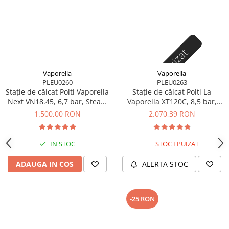
Stoc epuizat
Vaporella
Vaporella
PLEU0260
PLEU0263
Stație de călcat Polti Vaporella
Stație de călcat Polti La
Next VN18.45, 6,7 bar, Steam
Vaporella XT120C, 8,5 bar,
Pulse 430 g
Steam Pulse 600 g
1.500,00 RON
2.070,39 RON
IN STOC
STOC EPUIZAT
ADAUGA IN COS
ALERTA STOC
-25 RON