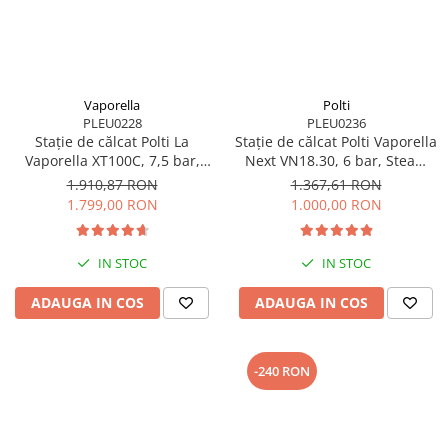
Vaporella
Polti
PLEU0228
PLEU0236
Stație de călcat Polti La
Stație de călcat Polti Vaporella
Vaporella XT100C, 7,5 bar,
Next VN18.30, 6 bar, Steam
Steam Pulse 500 g
Pulse 350 g
1.910,87 RON
1.367,61 RON
1.799,00 RON
1.000,00 RON
IN STOC
IN STOC
ADAUGA IN COS
ADAUGA IN COS
-240 RON