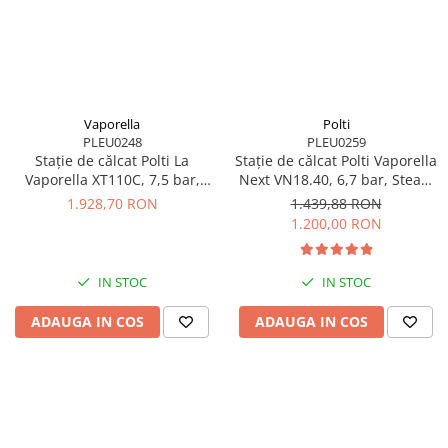
Vaporella
Polti
PLEU0248
PLEU0259
Stație de călcat Polti La
Stație de călcat Polti Vaporella
Vaporella XT110C, 7,5 bar,
Next VN18.40, 6,7 bar, Steam
Steam Pulse 500 g
Pulse 430 g
1.928,70 RON
1.439,88 RON
1.200,00 RON
IN STOC
IN STOC
ADAUGA IN COS
ADAUGA IN COS