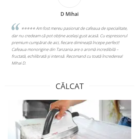
Levente Gothard
afeaua de specialitate,
⭐️⭐️⭐️⭐️⭐️Excelent
 acasă. Cu espressorul
Statie de Calcat Polti Vaporella 535 Eco Pro, Tal
ă începe perfect!
Aluminiu, 1750 W, 0.9 l, 4 Bar, 90 gr/min, Alb/Gri
omă incredibilă –
(PLEU0188)
cu toată încrederea!
CĂLCAT