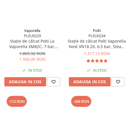
Vaporella
Polti
PLEU0229
PLEU0234
Stație de călcat Polti La
Stație de călcat Polti Vaporella
Vaporella XM82C, 7 bar,
Next VN18.20, 6,5 bar, Steam
Steam Pulse 450 g
Pulse 400 g
1.809,92 RON
1.317,13 RON
1.500,00 RON
IN STOC
IN STOC
ADAUGA IN COS
ADAUGA IN COS
-112 RON
-368 RON