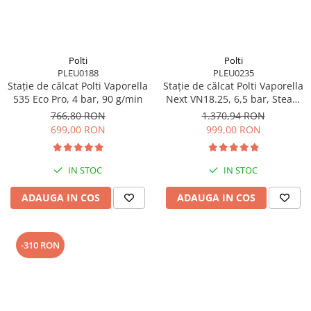
Polti
Polti
PLEU0188
PLEU0235
Stație de călcat Polti Vaporella
Stație de călcat Polti Vaporella
535 Eco Pro, 4 bar, 90 g/min
Next VN18.25, 6,5 bar, Steam
Pulse 400 g
766,80 RON
1.370,94 RON
699,00 RON
999,00 RON
IN STOC
IN STOC
ADAUGA IN COS
ADAUGA IN COS
-310 RON