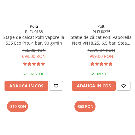
Polti
Polti
PLEU0188
PLEU0235
Stație de călcat Polti Vaporella
Stație de călcat Polti Vaporella
535 Eco Pro, 4 bar, 90 g/min
Next VN18.25, 6,5 bar, Steam
Pulse 400 g
766,80 RON
1.370,94 RON
699,00 RON
999,00 RON
IN STOC
IN STOC
ADAUGA IN COS
ADAUGA IN COS
-310 RON
-368 RON