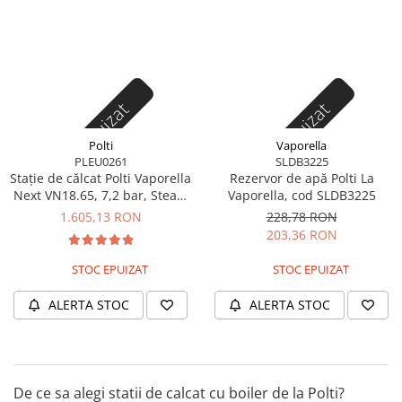
Stoc epuizat
Stoc epuizat
Polti
Vaporella
PLEU0261
SLDB3225
Stație de călcat Polti Vaporella
Rezervor de apă Polti La
Next VN18.65, 7,2 bar, Steam
Vaporella, cod SLDB3225
Pulse 450 g
1.605,13 RON
228,78 RON
203,36 RON
STOC EPUIZAT
STOC EPUIZAT
ALERTA STOC
ALERTA STOC
De ce sa alegi statii de calcat cu boiler de la Polti?