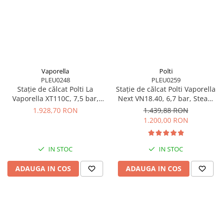
Vaporella
Polti
PLEU0248
PLEU0259
Stație de călcat Polti La
Stație de călcat Polti Vaporella
Vaporella XT110C, 7,5 bar,
Next VN18.40, 6,7 bar, Steam
Steam Pulse 500 g
Pulse 430 g
1.928,70 RON
1.439,88 RON
1.200,00 RON
IN STOC
IN STOC
ADAUGA IN COS
ADAUGA IN COS