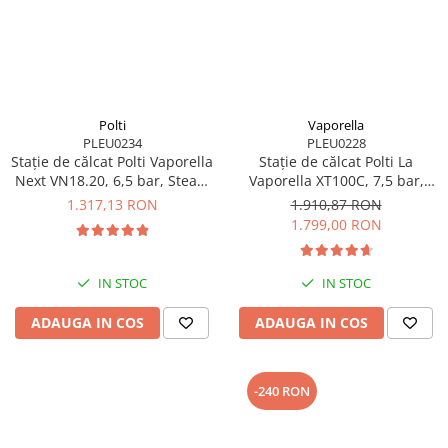
Polti
Vaporella
PLEU0234
PLEU0228
Stație de călcat Polti Vaporella
Stație de călcat Polti La
Next VN18.20, 6,5 bar, Steam
Vaporella XT100C, 7,5 bar,
Pulse 400 g
Steam Pulse 500 g
1.317,13 RON
1.910,87 RON
1.799,00 RON
IN STOC
IN STOC
ADAUGA IN COS
ADAUGA IN COS
-240 RON