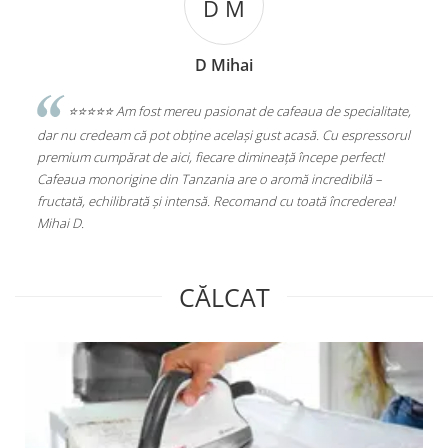
D M
D Mihai
sesc
⭐️⭐️⭐️⭐️⭐️ Am fost mereu pasionat de cafeaua de specialitate,
e
dar nu credeam că pot obține același gust acasă. Cu espressorul
Sta
premium cumpărat de aici, fiecare dimineață începe perfect!
Alu
Cafeaua monorigine din Tanzania are o aromă incredibilă –
(PL
fructată, echilibrată și intensă. Recomand cu toată încrederea!
Mihai D.
CĂLCAT