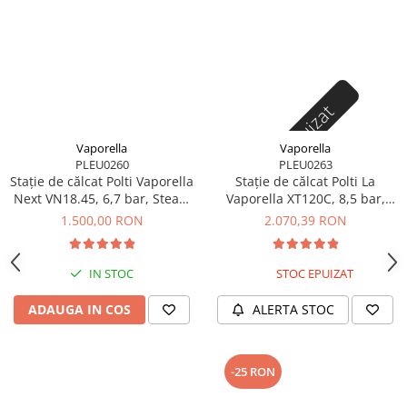
Stoc epuizat
Vaporella
Vaporella
PLEU0260
PLEU0263
Stație de călcat Polti Vaporella
Stație de călcat Polti La
Next VN18.45, 6,7 bar, Steam
Vaporella XT120C, 8,5 bar,
Pulse 430 g
Steam Pulse 600 g
1.500,00 RON
2.070,39 RON
IN STOC
STOC EPUIZAT
ADAUGA IN COS
ALERTA STOC
-25 RON