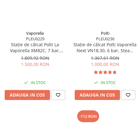
Vaporella
Polti
PLEU0229
PLEU0236
Stație de călcat Polti La
Stație de călcat Polti Vaporella
Vaporella XM82C, 7 bar,
Next VN18.30, 6 bar, Steam
Steam Pulse 450 g
Pulse 350 g
1.809,92 RON
1.367,61 RON
1.500,00 RON
1.000,00 RON
IN STOC
IN STOC
ADAUGA IN COS
ADAUGA IN COS
-112 RON