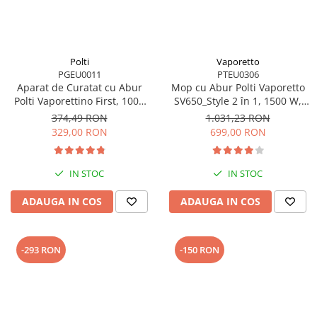
Polti
Vaporetto
PGEU0011
PTEU0306
Aparat de Curatat cu Abur
Mop cu Abur Polti Vaporetto
Polti Vaporettino First, 1000
SV650_Style 2 în 1, 1500 W,
W, Emisie Abur 40 g/min,
Abur Reglabil, Mâner Plută,
374,49 RON
1.031,23 RON
Presiune Abur 3 BAR,
19 Accesorii, Autonomie
329,00 RON
699,00 RON
Alb/Albastru
Nelimitată, Alb/Roșu
IN STOC
IN STOC
ADAUGA IN COS
ADAUGA IN COS
-293 RON
-150 RON