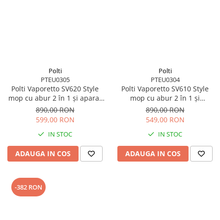
Polti
Polti
PTEU0305
PTEU0304
Polti Vaporetto SV620 Style
Polti Vaporetto SV610 Style
mop cu abur 2 în 1 și aparat
mop cu abur 2 în 1 și
de curățare portabil pentru
curățător portabil cu funcție
890,00 RON
890,00 RON
toate suprafețele
Extra Steam
599,00 RON
549,00 RON
IN STOC
IN STOC
ADAUGA IN COS
ADAUGA IN COS
-382 RON