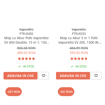
Vaporetto
Vaporetto
PTEU0282
PTEU0252
Mop cu Abur Polti Vaporetto
Mop cu Abur 5 in 1 Polti
SV 450 Double, 15 in 1, 1500
Vaporetto SV 205, 1300 W,
W, 2.4 Kg, Alb/Verde
Alb/Verde - PTEU0252
806,68 RON
484,89 RON
489,00 RON
399,00 RON
IN STOC
IN STOC
ADAUGA IN COS
ADAUGA IN COS
-291 RON
-341 RON