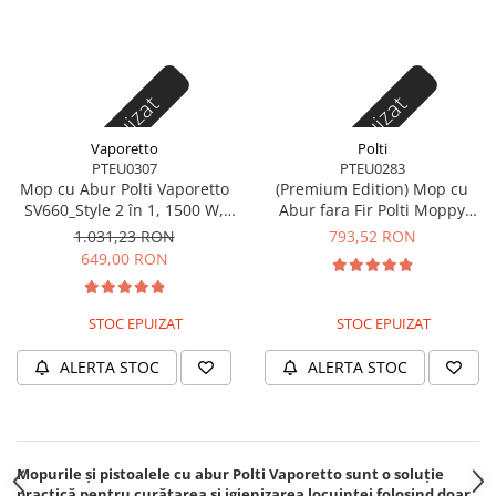
Stoc epuizat
Stoc epuizat
Vaporetto
Polti
PTEU0307
PTEU0283
Mop cu Abur Polti Vaporetto
(Premium Edition) Mop cu
SV660_Style 2 în 1, 1500 W,
Abur fara Fir Polti Moppy
Abur Reglabil, Mâner Plută,
pentru Toate Tipurile de
1.031,23 RON
793,52 RON
19 Accesorii, Autonomie
Suprafete Lavabile Orizontale
649,00 RON
Nelimitată, Alb/Gri
si Verticale, Negru
STOC EPUIZAT
STOC EPUIZAT
ALERTA STOC
ALERTA STOC
Mopurile și pistoalele cu abur Polti Vaporetto sunt o soluție
practică pentru curățarea și igienizarea locuinței folosind doar