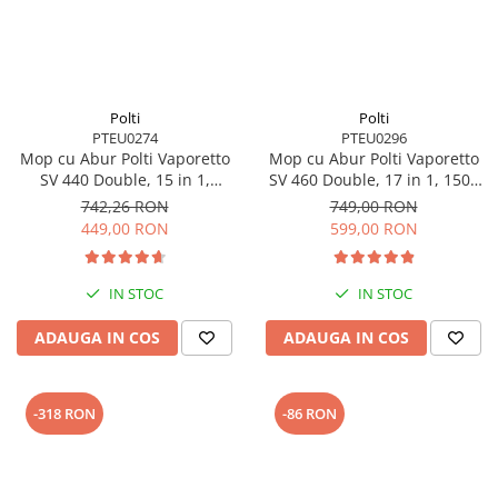
Polti
Polti
PTEU0274
PTEU0296
Mop cu Abur Polti Vaporetto
Mop cu Abur Polti Vaporetto
SV 440 Double, 15 in 1,
SV 460 Double, 17 in 1, 1500
1500W, 2.4Kg, Alb/Violet
W, 2.4Kg, Alb/Albastru
742,26 RON
749,00 RON
449,00 RON
599,00 RON
IN STOC
IN STOC
ADAUGA IN COS
ADAUGA IN COS
-318 RON
-86 RON