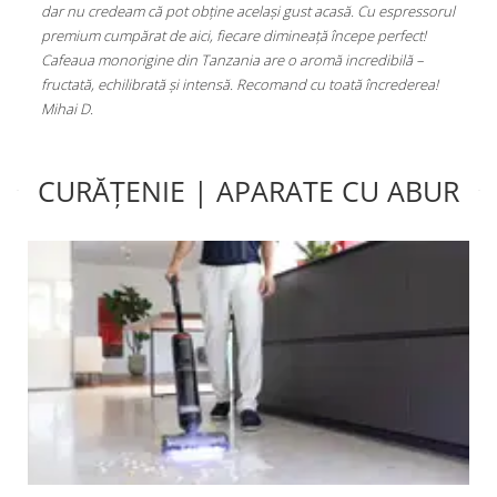
redeam că pot obține același gust acasă. Cu espressorul
Statie de Calcat 
cumpărat de aici, fiecare dimineață începe perfect!
Aluminiu, 1750 W,
monorigine din Tanzania are o aromă incredibilă –
(PLEU0188)
, echilibrată și intensă. Recomand cu toată încrederea!
CURĂȚENIE | APARATE CU ABUR