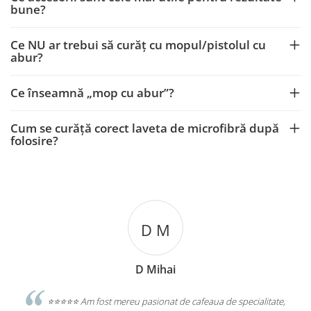
bune?
Ce NU ar trebui să curăț cu mopul/pistolul cu
abur?
Ce înseamnă „mop cu abur”?
Cum se curăță corect laveta de microfibră după
folosire?
D M
D Mihai
️⭐️⭐️⭐️ Am fost mereu pasionat de cafeaua de specialitate,
⭐️⭐️⭐️⭐️⭐️Excel