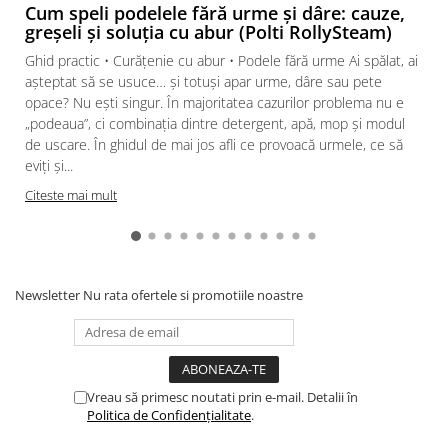
Cum speli podelele fără urme și dâre: cauze,
greșeli și soluția cu abur (Polti RollySteam)
Ghid practic • Curățenie cu abur • Podele fără urme Ai spălat, ai
așteptat să se usuce… și totuși apar urme, dâre sau pete
opace? Nu ești singur. În majoritatea cazurilor problema nu e
„podeaua”, ci combinația dintre detergent, apă, mop și modul
de uscare. În ghidul de mai jos afli ce provoacă urmele, ce să
eviți și...
Citeste mai mult
Newsletter
Nu rata ofertele si promotiile noastre
Vreau să primesc noutati prin e-mail. Detalii în
Politica de Confidențialitate
.