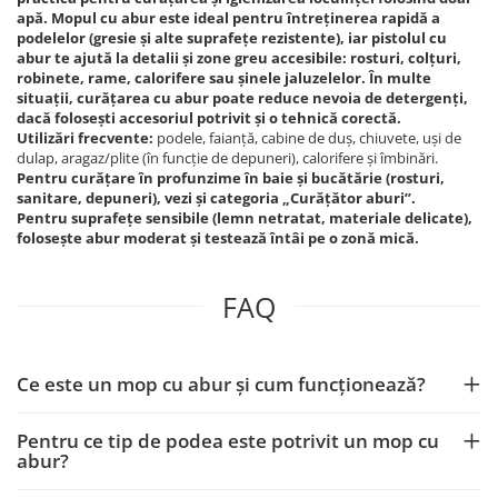
apă. Mopul cu abur este ideal pentru întreținerea rapidă a
podelelor (gresie și alte suprafețe rezistente), iar pistolul cu
abur te ajută la detalii și zone greu accesibile: rosturi, colțuri,
robinete, rame, calorifere sau șinele jaluzelelor. În multe
situații, curățarea cu abur poate reduce nevoia de detergenți,
dacă folosești accesoriul potrivit și o tehnică corectă.
Utilizări frecvente:
podele, faianță, cabine de duș, chiuvete, uși de
dulap, aragaz/plite (în funcție de depuneri), calorifere și îmbinări.
Pentru curățare în profunzime în baie și bucătărie (rosturi,
sanitare, depuneri), vezi și categoria „Curățător aburi”.
Pentru suprafețe sensibile (lemn netratat, materiale delicate),
folosește abur moderat și testează întâi pe o zonă mică.
FAQ
Ce este un mop cu abur și cum funcționează?
Pentru ce tip de podea este potrivit un mop cu
abur?