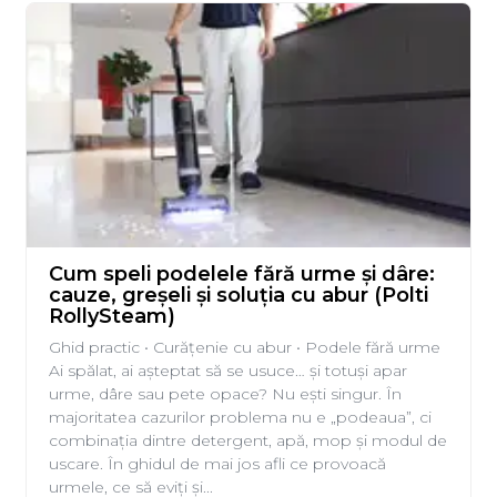
Cum speli podelele fără urme și dâre:
cauze, greșeli și soluția cu abur (Polti
RollySteam)
Ghid practic • Curățenie cu abur • Podele fără urme
Ai spălat, ai așteptat să se usuce… și totuși apar
urme, dâre sau pete opace? Nu ești singur. În
majoritatea cazurilor problema nu e „podeaua”, ci
combinația dintre detergent, apă, mop și modul de
uscare. În ghidul de mai jos afli ce provoacă
urmele, ce să eviți și...