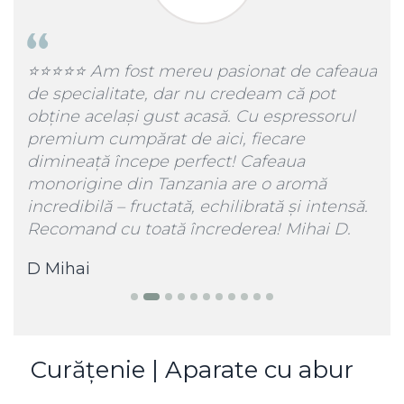
⭐️⭐️ Am fost mereu pasionat de cafeaua
⭐️⭐️⭐️⭐️⭐️Exce
cialitate, dar nu credeam că pot
Statie de Ca
 același gust acasă. Cu espressorul
Pro, Talpa Al
um cumpărat de aici, fiecare
90 gr/min, A
eață începe perfect! Cafeaua
igine din Tanzania are o aromă
ibilă – fructată, echilibrată și intensă.
Levente Got
and cu toată încrederea! Mihai D.
ai
Curățenie | Aparate cu abur