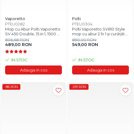
Vaporetto
Polti
PTEU0282
PTEU0304
Mop cu Abur Polti Vaporetto
Polti Vaporetto SV610 Style
SV 450 Double, 15 in 1, 1500 W,
mop cu abur 2 în 1 și curățător
2.4 Kg, Alb/Verde
portabil cu funcție Extra
806,68 RON
890,00 RON
Steam
489,00 RON
549,00 RON
IN STOC
IN STOC
Adauga in cos
Adauga in cos
-86 RON
-291 RON