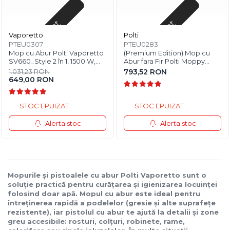
Stoc epuizat
Stoc epuizat
Vaporetto
Polti
PTEU0307
PTEU0283
Mop cu Abur Polti Vaporetto
(Premium Edition) Mop cu
SV660_Style 2 în 1, 1500 W,
Abur fara Fir Polti Moppy
Abur Reglabil, Mâner Plută, 19
pentru Toate Tipurile de
1.031,23 RON
793,52 RON
Accesorii, Autonomie
Suprafete Lavabile
649,00 RON
Nelimitată, Alb/Gri
Orizontale si Verticale, Negru
STOC EPUIZAT
STOC EPUIZAT
Alerta stoc
Alerta stoc
Mopurile și pistoalele cu abur Polti Vaporetto sunt o
soluție practică pentru curățarea și igienizarea locuinței
folosind doar apă. Mopul cu abur este ideal pentru
întreținerea rapidă a podelelor (gresie și alte suprafețe
rezistente), iar pistolul cu abur te ajută la detalii și zone
greu accesibile: rosturi, colțuri, robinete, rame,