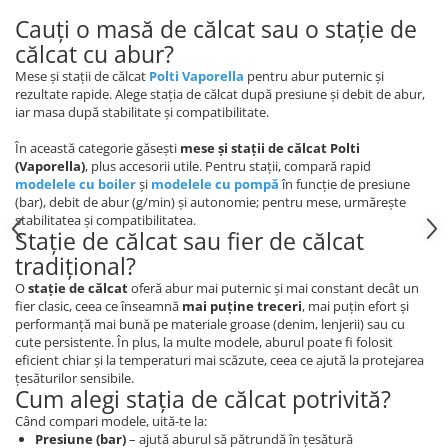
Cauți o masă de călcat sau o stație de
călcat cu abur?
Mese și stații de călcat
Polti Vaporella
pentru abur puternic și
rezultate rapide. Alege
stația de călcat după presiune și debit de abur,
iar masa după stabilitate și compatibilitate.
În această categorie găsești
mese și stații de călcat Polti
(Vaporella)
, plus accesorii utile. Pentru stații, compară rapid
modelele cu boiler
și
modelele cu pompă
în funcție de presiune
(bar), debit de abur (g/min) și autonomie; pentru mese, urmărește
stabilitatea și compatibilitatea.
Stație de călcat sau fier de călcat
tradițional?
O
stație de călcat
oferă abur mai puternic și mai constant decât un
fier clasic, ceea ce înseamnă
mai puține treceri
, mai puțin efort și
performanță mai bună pe materiale groase (denim, lenjerii) sau cu
cute persistente. În plus, la multe modele, aburul poate fi folosit
eficient chiar și la temperaturi mai scăzute, ceea ce ajută la protejarea
țesăturilor sensibile.
Cum alegi stația de călcat potrivită?
Când compari modele, uită-te la:
Presiune (bar)
– ajută aburul să pătrundă în țesătură