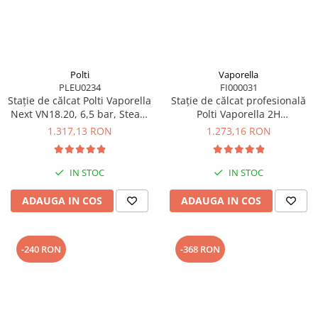
Polti
Vaporella
PLEU0234
FI000031
Stație de călcat Polti Vaporella
Stație de călcat profesională
Next VN18.20, 6,5 bar, Steam
Polti Vaporella 2H
Pulse 400 g
Professional, 3 bar, 80 g/min
1.317,13 RON
1.273,16 RON
IN STOC
IN STOC
ADAUGA IN COS
ADAUGA IN COS
-240 RON
-368 RON