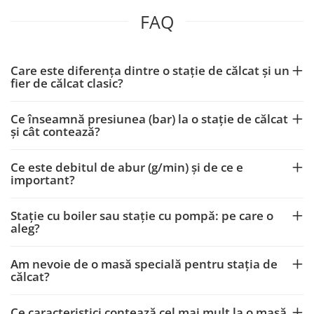
FAQ
Care este diferența dintre o stație de călcat și un
fier de călcat clasic?
Ce înseamnă presiunea (bar) la o stație de călcat
și cât contează?
Ce este debitul de abur (g/min) și de ce e
important?
Stație cu boiler sau stație cu pompă: pe care o
aleg?
Am nevoie de o masă specială pentru stația de
călcat?
Ce caracteristici contează cel mai mult la o masă