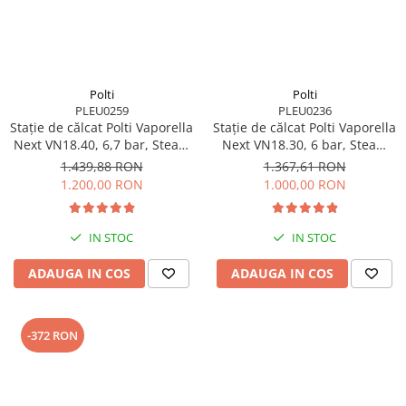
Polti
Polti
PLEU0259
PLEU0236
Stație de călcat Polti Vaporella
Stație de călcat Polti Vaporella
Next VN18.40, 6,7 bar, Steam
Next VN18.30, 6 bar, Steam
Pulse 430 g
Pulse 350 g
1.439,88 RON
1.367,61 RON
1.200,00 RON
1.000,00 RON
IN STOC
IN STOC
ADAUGA IN COS
ADAUGA IN COS
-372 RON