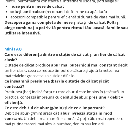
Pentru performanță constantă și întreținere ușoară, poți alege și:
huse pentru mese de călcat
soluții anti-calcar
(recomandate în zone cu apă dură)
accesorii compatibile pentru eficiență și durată de viață mai bună.
Descoperă gama completă de mese și stații de călcat Polti și
alege combinația potrivită pentru ritmul tău: acasă, familie sau
utilizare intensivă.
Mini FAQ
Care este diferența dintre o stație de călcat și un fier de călcat
clasic?
O stație de călcat produce
abur mai puternic și mai constant
decât
un fier clasic, ceea ce reduce timpul de călcare și ajută la netezirea
materialelor groase sau a cutelor dificile.
Ce înseamnă presiunea (bar) la o stație de călcat și cât
contează?
Presiunea (bar) indică forța cu care aburul este împins în țesătură. În
practică, contează împreună cu debitul de abur:
presiune + debit =
eficiență
.
Ce este debitul de abur (g/min) și de ce e important?
Debit de abur (g/min) arată
cât abur livrează stația în mod
constant
. Un debit mai mare înseamnă că poți călca mai repede, cu
mai puține treceri, mai ales la bumbac, denim sau lenjerii.