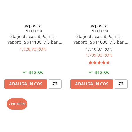
Vaporella
Vaporella
PLEU0248
PLEU0228
Stație de călcat Polti La
Stație de călcat Polti La
Vaporella XT110C, 7,5 bar,
Vaporella XT100C, 7,5 bar,
Steam Pulse 500 g
Steam Pulse 500 g
1.928,70 RON
1.910,87 RON
1.799,00 RON
IN STOC
IN STOC
ADAUGA IN COS
ADAUGA IN COS
-310 RON