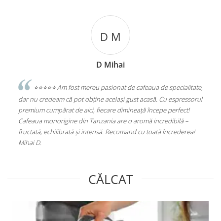
Levente Gothard
alitate,
⭐️⭐️⭐️⭐️⭐️Excelent
essorul
Statie de Calcat Polti Vaporella 535 Eco Pro, Talpa
ct!
Aluminiu, 1750 W, 0.9 l, 4 Bar, 90 gr/min, Alb/Gri
ă –
(PLEU0188)
erea!
CĂLCAT