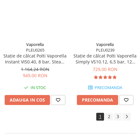
Vaporella
Vaporella
PLEU0265
PLEU0239
Stație de călcat Polti Vaporella
Stație de călcat Polti Vaporella
Instant VI50.40, 8 bar, Steam
Simply VS10.12, 6,5 bar, 120
Pulse 600 g
g/min
1.164,24 RON
729,00 RON
949,00 RON
IN STOC
PRECOMANDA
ADAUGA IN COS
PRECOMANDA
1
2
3