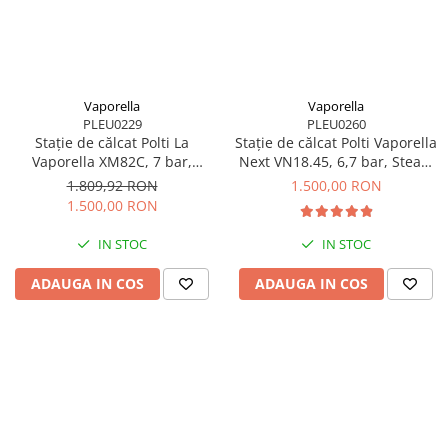
Vaporella
Vaporella
PLEU0229
PLEU0260
Stație de călcat Polti La
Stație de călcat Polti Vaporella
Vaporella XM82C, 7 bar,
Next VN18.45, 6,7 bar, Steam
Steam Pulse 450 g
Pulse 430 g
1.809,92 RON
1.500,00 RON
1.500,00 RON
IN STOC
IN STOC
ADAUGA IN COS
ADAUGA IN COS