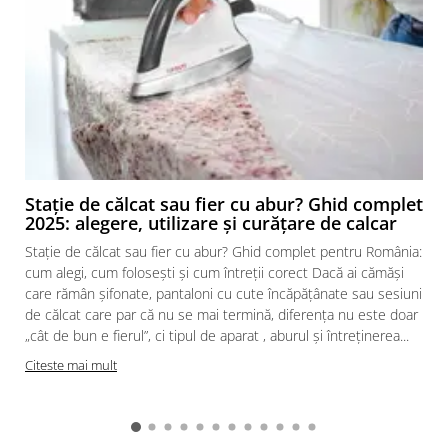
Stație de călcat sau fier cu abur? Ghid complet
2025: alegere, utilizare și curățare de calcar
Stație de călcat sau fier cu abur? Ghid complet pentru România:
cum alegi, cum folosești și cum întreții corect Dacă ai cămăși
care rămân șifonate, pantaloni cu cute încăpățânate sau sesiuni
de călcat care par că nu se mai termină, diferența nu este doar
„cât de bun e fierul”, ci tipul de aparat , aburul și întreținerea...
Citeste mai mult