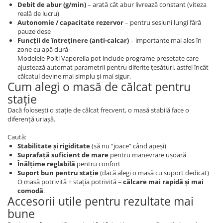
Debit de abur (g/min)
– arată cât abur livrează constant (viteza
reală de lucru)
Autonomie / capacitate rezervor
– pentru sesiuni lungi fără
pauze dese
Funcții de întreținere (anti-calcar)
– importante mai ales în
zone cu apă dură
Modelele Polti Vaporella pot include programe presetate care
ajustează automat parametrii pentru diferite țesături, astfel încât
călcatul devine mai simplu și mai sigur.
Cum alegi o masă de călcat pentru
stație
Dacă folosești o stație de călcat frecvent, o masă stabilă face o
diferență uriașă.
Caută:
Stabilitate și rigiditate
(să nu “joace” când apeși)
Suprafață suficient de mare
pentru manevrare ușoară
Înălțime reglabilă
pentru confort
Suport bun pentru stație
(dacă alegi o masă cu suport dedicat)
O masă potrivită + stația potrivită =
călcare mai rapidă și mai
comodă
.
Accesorii utile pentru rezultate mai
bune