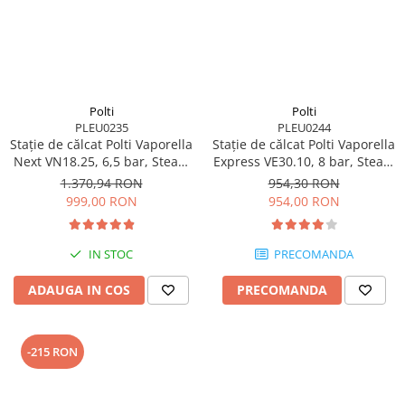
Polti
Polti
PLEU0235
PLEU0244
Stație de călcat Polti Vaporella
Stație de călcat Polti Vaporella
Next VN18.25, 6,5 bar, Steam
Express VE30.10, 8 bar, Steam
Pulse 400 g
Boost 240 g
1.370,94 RON
954,30 RON
999,00 RON
954,00 RON
IN STOC
PRECOMANDA
ADAUGA IN COS
PRECOMANDA
-215 RON