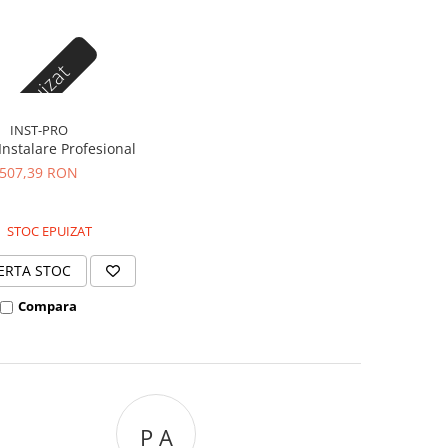
oc epuizat
INST-PRO
Instalare Profesional
507,39 RON
STOC EPUIZAT
ERTA STOC
Compara
P A