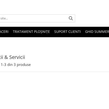
ACERI
TRATAMENT PLOȘNIȚE
SUPORT CLIENTI
GHID SUMMER
i & Servicii
1-
3
din
3
produse