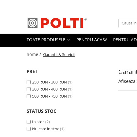
Toate Produsele
Aparate Medicale
TOATE PRODUSELE
PENTRU ACASA
PENTRU AF
Aspiratoare profesionale
Aspiratoare cu abur
home /
Garantii & Servicii
Aspiratoare cu spălare
Aspiratoare verticale
Garanti
PRET
Aspiratoare fara sac
Afiseaza:
250 RON - 300 RON
(1)
Aspiratoare cu apa
300 RON - 400 RON
(1)
Aspirator profesional
500 RON - 750 RON
(1)
Aspiratoare robot
STATUS STOC
Masa | Statie de calcat
In stoc
(2)
Aparate de calcat vertical
Nu este in stoc
(1)
Mese de calcat profesionale