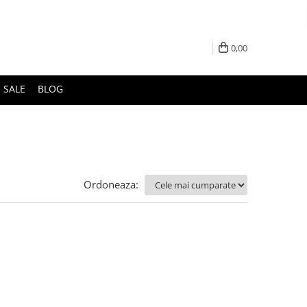
0,00
 SALE
BLOG
Ordoneaza: