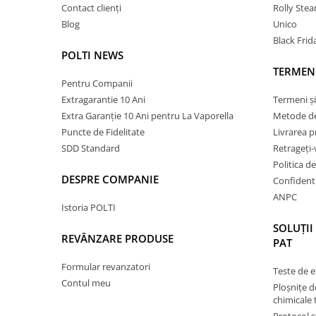
Contact clienți
Rolly Ste
Blog
Unico
Black Frid
POLTI NEWS
TERMENI
Pentru Companii
Extragarantie 10 Ani
Termeni și
Extra Garanție 10 Ani pentru La Vaporella
Metode de
Puncte de Fidelitate
Livrarea 
SDD Standard
Retrageți-
Politica d
DESPRE COMPANIE
Confidenti
ANPC
Istoria POLTI
SOLUȚII
REVÂNZARE PRODUSE
PAT
Formular revanzatori
Teste de e
Contul meu
Ploșnițe d
chimicale 
Protocol s