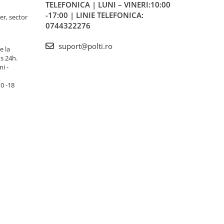
TELEFONICA | LUNI – VINERI:10:00
-17:00 | LINIE TELEFONICA:
er, sector
0744322276
suport@polti.ro
e la
s 24h.
i -
10 -18