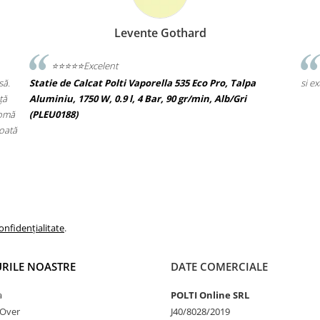
Levente Gothard
⭐️⭐️⭐️⭐️⭐️Excelent
să.
Statie de Calcat Polti Vaporella 535 Eco Pro, Talpa
si e
ță
Aluminiu, 1750 W, 0.9 l, 4 Bar, 90 gr/min, Alb/Gri
romă
(PLEU0188)
toată
onfidențialitate
.
RILE NOASTRE
DATE COMERCIALE
a
POLTI Online SRL
nOver
J40/8028/2019