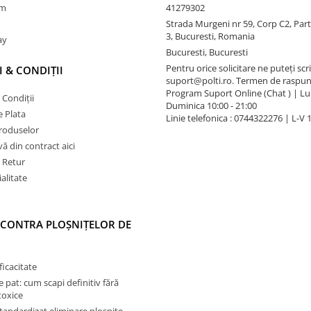
am
41279302
Strada Murgeni nr 59, Corp C2, Part
3, Bucuresti, Romania
ay
Bucuresti, Bucuresti
Pentru orice solicitare ne puteți scri
 & CONDIȚII
suport@polti.ro. Termen de raspun
Program Suport Online (Chat ) | Lun
 Condiții
Duminica 10:00 - 21:00
 Plata
Linie telefonica : 0744322276 | L-V 
produselor
vă din contract aici
e Retur
alitate
 CONTRA PLOȘNIȚELOR DE
ficacitate
e pat: cum scapi definitiv fără
toxice
tandardizat eliminare ploșnițe