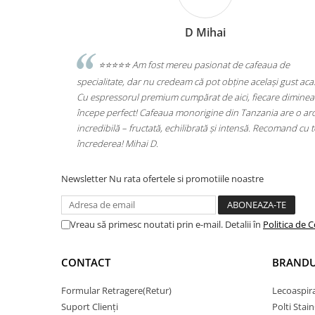
Accesorii statii de calcat
Accesorii curatatoare cu abur
D Mihai
Accesorii aspiratoare
ecologice
⭐️⭐️⭐️⭐️⭐️ Am fost mereu pasionat de cafeaua de
Accesorii dispozitive profesionale
ta produse din
specialitate, dar nu credeam că pot obține același gust aca
Carduri Cadou
ti, si le pasa
Cu espressorul premium cumpărat de aici, fiecare diminea
începe perfect! Cafeaua monorigine din Tanzania are o a
Pachete & Oferte
incredibilă – fructată, echilibrată și intensă. Recomand cu 
încrederea! Mihai D.
Newsletter
Nu rata ofertele si promotiile noastre
Vreau să primesc noutati prin e-mail. Detalii în
Politica de C
CONTACT
BRANDU
Formular Retragere(Retur)
Lecoaspir
Suport Clienți
Polti Stai