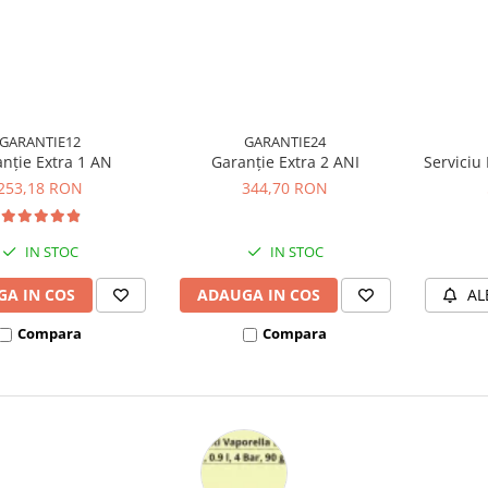
St
GARANTIE12
GARANTIE24
nție Extra 1 AN
Garanție Extra 2 ANI
Serviciu 
253,18 RON
344,70 RON
IN STOC
IN STOC
A IN COS
ADAUGA IN COS
AL
Compara
Compara