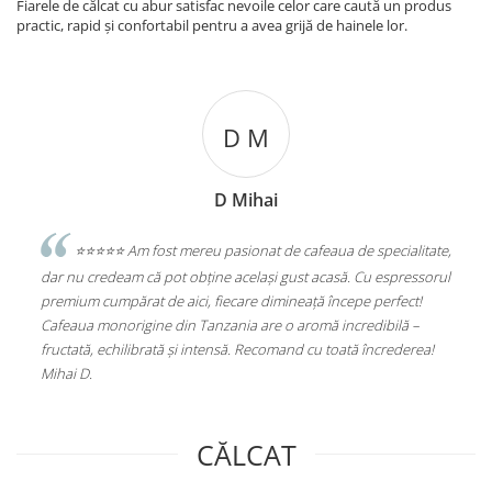
Fiarele de călcat cu abur satisfac nevoile celor care caută un produs
Accesorii statii de calcat
practic, rapid și confortabil pentru a avea grijă de hainele lor.
Accesorii curatatoare cu abur
Accesorii aspiratoare
Accesorii dispozitive profesionale
D M
Carduri Cadou
Pachete & Oferte
D Mihai
sesc
⭐️⭐️⭐️⭐️⭐️ Am fost mereu pasionat de cafeaua de specialitate,
e
dar nu credeam că pot obține același gust acasă. Cu espressorul
Sta
premium cumpărat de aici, fiecare dimineață începe perfect!
Alu
Cafeaua monorigine din Tanzania are o aromă incredibilă –
(PL
fructată, echilibrată și intensă. Recomand cu toată încrederea!
Mihai D.
CĂLCAT