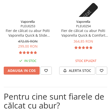
Statii de calcat cu boiler
Stoc epuizat
Statii de calcat cu pompa
Fiare de calcat cu abur
Vaporella
Vaporella
PLEU0253
PLEU0254
Statii de calcat profesionale
Fier de călcat cu abur Polti
Fier de călcat cu abur Polti
Cafea și espressoare
Vaporella Quick & Slide
Vaporella Quick & Comfort
QS220, 2400 W, jet 250 g
QC120, 2200 W, jet 180 g
Espresoare cu capsule
472,05 RON
364,85 RON
299,00 RON
Cafea capsule
Cafea boabe
IN STOC
STOC EPUIZAT
Espresoare cafea
ADAUGA IN COS
ALERTA STOC
Cafea paduri ESE 44
Aparate de curatat cu abur
Mop cu abur
Pentru cine sunt fiarele de
Curatator aburi
Solutii pentru plosnite
călcat cu abur?
Accesorii & Consumabile