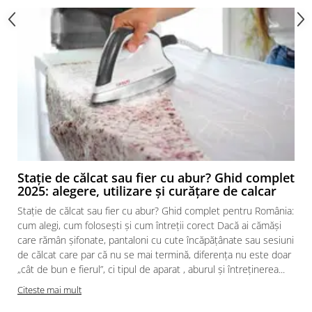
Stație de călcat sau fier cu abur? Ghid complet
2025: alegere, utilizare și curățare de calcar
Stație de călcat sau fier cu abur? Ghid complet pentru România:
cum alegi, cum folosești și cum întreții corect Dacă ai cămăși
care rămân șifonate, pantaloni cu cute încăpățânate sau sesiuni
de călcat care par că nu se mai termină, diferența nu este doar
„cât de bun e fierul”, ci tipul de aparat , aburul și întreținerea...
Citeste mai mult