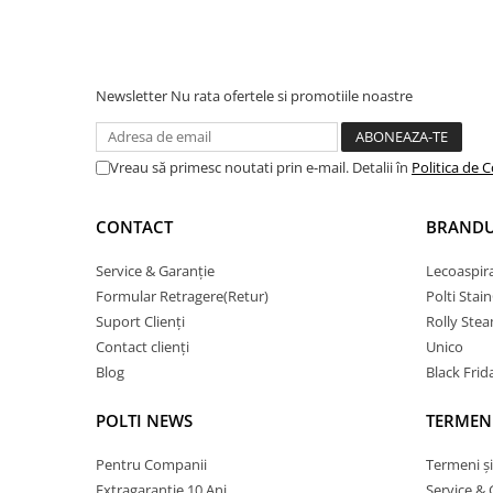
Newsletter
Nu rata ofertele si promotiile noastre
Vreau să primesc noutati prin e-mail. Detalii în
Politica de C
CONTACT
BRANDU
Service & Garanție
Lecoaspir
Formular Retragere(Retur)
Polti Stai
Suport Clienți
Rolly Ste
Contact clienți
Unico
Blog
Black Frid
POLTI NEWS
TERMENI
Pentru Companii
Termeni și
Extragarantie 10 Ani
Service & 