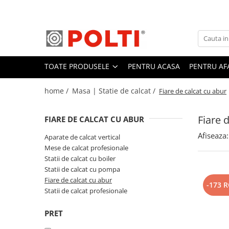
Toate Produsele
Aparate Medicale
TOATE PRODUSELE
PENTRU ACASA
PENTRU AF
Aspiratoare profesionale
Aspiratoare cu abur
home /
Masa | Statie de calcat /
Fiare de calcat cu abur
Aspiratoare cu spălare
Aspiratoare verticale
Fiare 
FIARE DE CALCAT CU ABUR
Aspiratoare fara sac
Afiseaza:
Aparate de calcat vertical
Aspiratoare cu apa
Mese de calcat profesionale
Statii de calcat cu boiler
Aspirator profesional
Statii de calcat cu pompa
Aspiratoare robot
Fiare de calcat cu abur
-173 
Statii de calcat profesionale
Masa | Statie de calcat
Aparate de calcat vertical
PRET
Mese de calcat profesionale