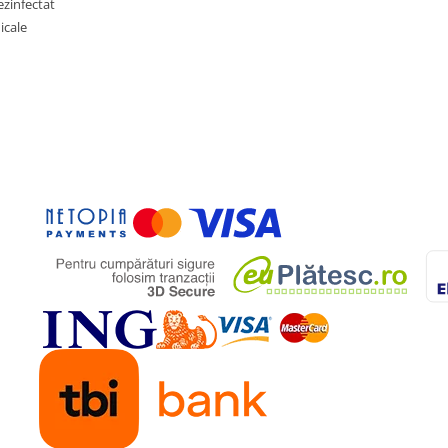
ezinfectat
icale