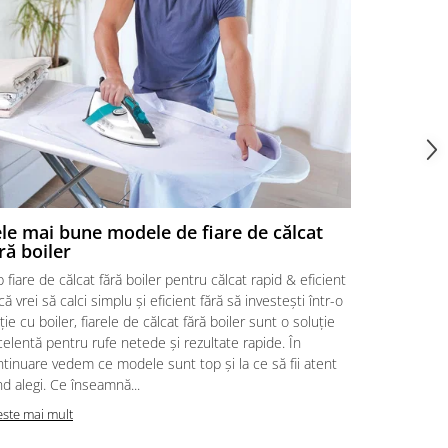
le mai bune modele de fiare de călcat
Diferențe
ră boiler
călcat
 fiare de călcat fără boiler pentru călcat rapid & eficient
Fier de călc
ă vrei să calci simplu și eficient fără să investești într-o
diferența și 
ție cu boiler, fiarele de călcat fără boiler sunt o soluție
rapide, este 
elentă pentru rufe netede și rezultate rapide. În
cu abur și o
tinuare vedem ce modele sunt top și la ce să fii atent
persoane ale
d alegi. Ce înseamnă...
rezultatele 
este mai mult
Citeste mai m