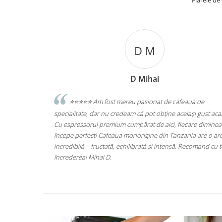
Fiarele de
Accesorii statii de calcat
Accesorii curatatoare cu abur
Accesorii aspiratoare
D M
Accesorii dispozitive profesionale
Carduri Cadou
D Mihai
Pachete & Oferte
ecologice
⭐️⭐️⭐️⭐️⭐️ Am fost mereu pasionat de cafeaua de
ta produse din
specialitate, dar nu credeam că pot obține același gust aca
ti, si le pasa
Cu espressorul premium cumpărat de aici, fiecare diminea
începe perfect! Cafeaua monorigine din Tanzania are o a
incredibilă – fructată, echilibrată și intensă. Recomand cu 
încrederea! Mihai D.