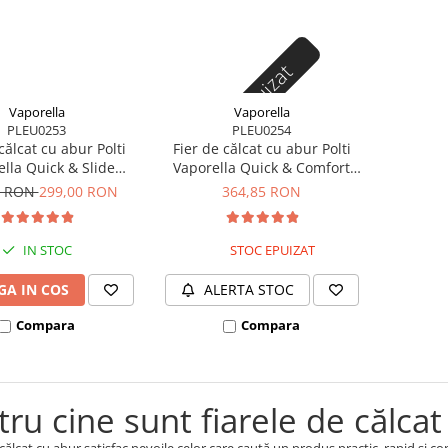
Stoc epuizat
Vaporella
Vaporella
PLEU0253
PLEU0254
călcat cu abur Polti
Fier de călcat cu abur Polti
lla Quick & Slide
Vaporella Quick & Comfort
 2400 W, jet 250 g
QC120, 2200 W, jet 180 g
5 RON
299,00 RON
364,85 RON
IN STOC
STOC EPUIZAT
A IN COS
ALERTA STOC
Compara
Compara
ru cine sunt fiarele de călcat