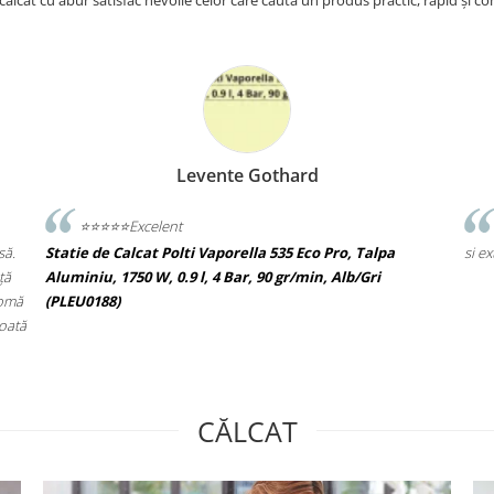
 călcat cu abur satisfac nevoile celor care caută un produs practic, rapid și con
Levente Gothard
⭐️⭐️⭐️⭐️⭐️Excelent
să.
Statie de Calcat Polti Vaporella 535 Eco Pro, Talpa
si e
ță
Aluminiu, 1750 W, 0.9 l, 4 Bar, 90 gr/min, Alb/Gri
romă
(PLEU0188)
toată
CĂLCAT