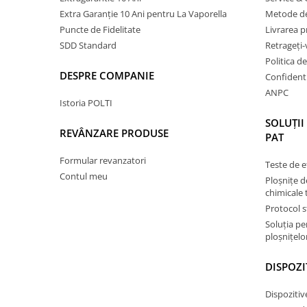
Extra Garanție 10 Ani pentru La Vaporella
Metode de
Puncte de Fidelitate
Livrarea 
SDD Standard
Retrageți-
Politica d
DESPRE COMPANIE
Confidenti
ANPC
Istoria POLTI
SOLUȚII
REVÂNZARE PRODUSE
PAT
Formular revanzatori
Teste de e
Contul meu
Ploșnițe d
chimicale 
Protocol s
Soluția p
ploșnițelor
DISPOZI
Dispozitiv