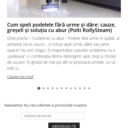
Cum speli podelele fără urme și dâre: cauze,
greșeli și soluția cu abur (Polti RollySteam)
Ghid practic • Curățenie cu abur • Podele fără urme Ai spălat, ai
așteptat să se usuce… și totuși apar urme, dâre sau pete
opace? Nu ești singur. În majoritatea cazurilor problema nu e
„podeaua”, ci combinația dintre detergent, apă, mop și modul
de uscare. În ghidul de mai jos afli ce provoacă urmele, ce să
eviți și...
Citeste mai mult
Newsletter
Nu rata ofertele si promotiile noastre