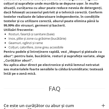
colțuri și suprafețe unde murdăria se depune ușor. În multe
situații, curățarea cu abur poate reduce nevoia de detergenți,
dacă folosești accesoriul potrivit și o tehnică corectă. Conform
testelor realizate de laboratoare independente, în condițiile
testelor și cu utilizare corectă, aburul poate elimina până la
99,99% din virusuri, germeni și bacterii.
Utilizări frecvente:
Rosturi, faianță și sanitare (baie)
Inox, plite și zone cu grăsime (bucătărie)
Geamuri, oglinzi și rame
Colțuri, calorifere, zone greu accesibile
Pentru podele și întreținere rapidă, vezi „Mopuri și pistoale cu
abur”; pentru baie, bucătărie, rosturi și suprafețe variate, alege
„Curățător aburi”.
Nu aplica abur direct pe electronice și evită lemnul netratat
sau materialele foarte sensibile la căldură/umiditate; testează
întâi pe o zonă mică.
FAQ
Ce este un curățător cu abur și cum