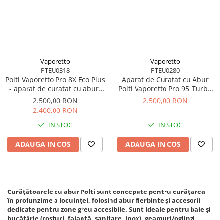
Vaporetto
Vaporetto
PTEU0318
PTEU0280
Polti Vaporetto Pro 8X Eco Plus
Aparat de Curatat cu Abur
- aparat de curatat cu abur,
Polti Vaporetto Pro 95_Turbo
boiler 5 bar, functie ECO,
Flexi, 1100 W, Emisie Abur
2.500,00 RON
2.500,00 RON
autonomie nelimitata
pana la 120 gr/min, Presiune
2.400,00 RON
Abur 4,5 Bar, Negru/Verde
IN STOC
IN STOC
ADAUGA IN COS
ADAUGA IN COS
Curățătoarele cu abur Polti sunt concepute pentru curățarea
în profunzime a locuinței, folosind abur fierbinte și accesorii
dedicate pentru zone greu accesibile. Sunt ideale pentru baie și
bucătărie (rosturi, faianță, sanitare, inox), geamuri/oglinzi,