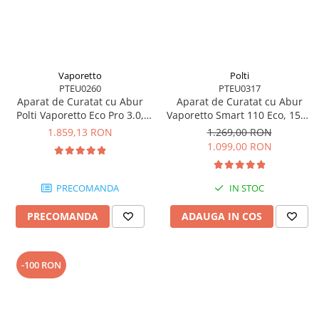
Accesorii statii de calcat
Accesorii curatatoare cu abur
Accesorii aspiratoare
Accesorii dispozitive profesionale
Vaporetto
Polti
PTEU0260
PTEU0317
Carduri Cadou
Aparat de Curatat cu Abur
Aparat de Curatat cu Abur
Polti Vaporetto Eco Pro 3.0,
Vaporetto Smart 110 Eco, 1500
Pachete & Oferte
2000 W, Emisie Abur 110
W, Autonomie Nelimitată de
1.859,13 RON
1.269,00 RON
g/min, Presiune Abur 4.5 BAR,
Lucru, 4 Bar, 110 gr/min,
1.099,00 RON
Gri
Alb/Verde
PRECOMANDA
IN STOC
PRECOMANDA
ADAUGA IN COS
-100 RON