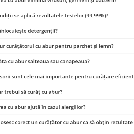
ea cu abur elimină virusuri, germeni și bacterii?
ondiții se aplică rezultatele testelor (99,99%)?
înlocuiește detergenții?
gur curățătorul cu abur pentru parchet și lemn?
ăța cu abur salteaua sau canapeaua?
sorii sunt cele mai importante pentru curățare eficien
r trebui să curăț cu abur?
ea cu abur ajută în cazul alergiilor?
osesc corect un curățător cu abur ca să obțin rezultat