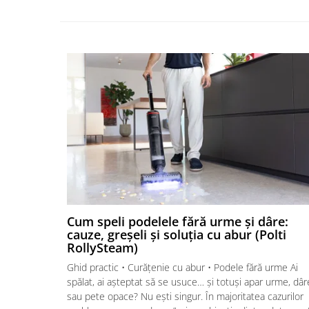
Cum speli podelele fără urme și dâre:
cauze, greșeli și soluția cu abur (Polti
RollySteam)
Ghid practic • Curățenie cu abur • Podele fără urme Ai
spălat, ai așteptat să se usuce… și totuși apar urme, dâr
sau pete opace? Nu ești singur. În majoritatea cazurilor