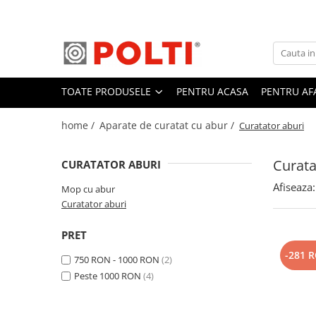
Toate Produsele
Aparate Medicale
TOATE PRODUSELE
PENTRU ACASA
PENTRU AF
Aspiratoare profesionale
Aspiratoare cu abur
home /
Aparate de curatat cu abur /
Curatator aburi
Aspiratoare cu spălare
Aspiratoare verticale
Curata
CURATATOR ABURI
Aspiratoare fara sac
Afiseaza:
Mop cu abur
Aspiratoare cu apa
Curatator aburi
Aspirator profesional
PRET
Aspiratoare robot
-281 
750 RON - 1000 RON
(2)
Masa | Statie de calcat
Peste 1000 RON
(4)
Aparate de calcat vertical
Mese de calcat profesionale