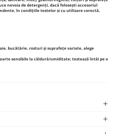
ce nevoia de detergenți, dacă folosești accesoriul
dente, în condițiile testelor și cu utilizare corectă,
ie, bucătărie, rosturi și suprafețe variate, alege
oarte sensibile la căldură/umiditate; testează întâi pe o