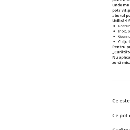
unde murd
potrivit 
aburul po
Utilizări
Rosturi
Inox, p
Geamur
Colțuri
Pentru po
„Curățăto
Nu aplica
zonă mic
Ce este
Ce pot 