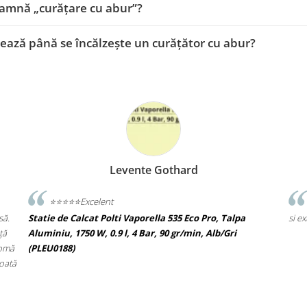
amnă „curățare cu abur”?
ează până se încălzește un curățător cu abur?
P A
Pavelescu Alexandra
Recomand reprezentanta Polti Romania pentru serviciil
Talpa
si extragarantia oferita la produsele achizitionate.
Gri