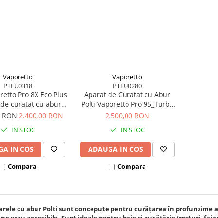
Vaporetto
Vaporetto
PTEU0318
PTEU0280
oretto Pro 8X Eco Plus
Aparat de Curatat cu Abur
 de curatat cu abur,
Polti Vaporetto Pro 95_Turbo
5 bar, functie ECO,
Flexi, 1100 W, Emisie Abur
0 RON
2.400,00 RON
2.500,00 RON
nomie nelimitata
pana la 120 gr/min, Presiune
IN STOC
IN STOC
Abur 4,5 Bar, Negru/Verde
A IN COS
ADAUGA IN COS
Compara
Compara
rele cu abur Polti sunt concepute pentru curățarea în profunzime a lo
ne greu accesibile. Sunt ideale pentru baie și bucătărie (rosturi, faian