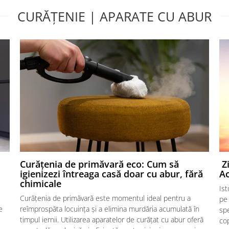
CURĂȚENIE | APARATE CU ABUR
Curățenia de primăvară eco: Cum să
Zi
igienizezi întreaga casă doar cu abur, fără
Ac
chimicale
Ist
Curățenia de primăvară este momentul ideal pentru a
pe 
e
reîmprospăta locuința și a elimina murdăria acumulată în
spe
timpul iernii. Utilizarea aparatelor de curățat cu abur oferă
cop