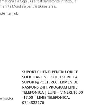
ernațională a Copilului a fost sărbătorită în 1925, la
nestăvilit de
nferința Mondială pentru Bunăstarea...
Curățenia de
necesitate,
este mai mult
acumulată pe
Citeste mai m
SUPORT CLIENTI
PENTRU ORICE
SOLICITARE NE PUTEȚI SCRIE LA
SUPORT@POLTI.RO. TERMEN DE
RASPUNS 24H. PROGRAM LINIE
TELEFONICA | LUNI – VINERI:10:00
-17:00 | LINIE TELEFONICA:
er, sector
0744322276