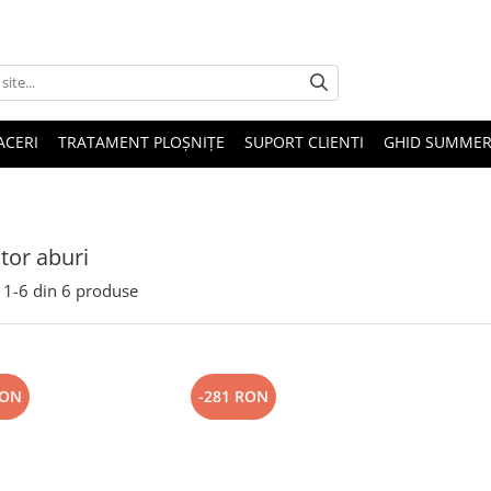
ACERI
TRATAMENT PLOȘNIȚE
SUPORT CLIENTI
GHID SUMMER
tor aburi
1-
6
din
6
produse
RON
-281 RON