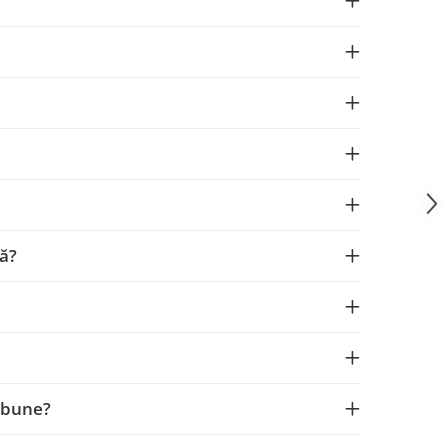
tă?
e bune?