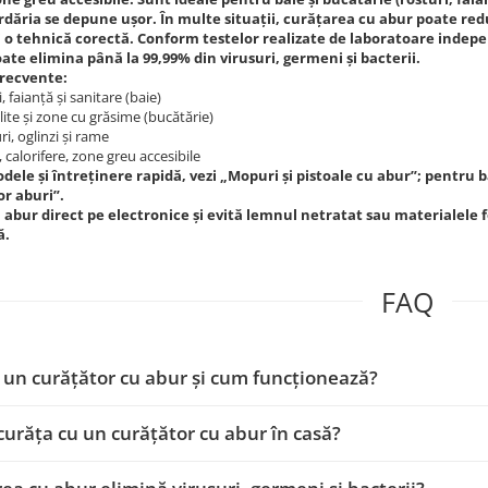
ăria se depune ușor. În multe situații, curățarea cu abur poate redu
și o tehnică corectă. Conform testelor realizate de laboratoare indepen
ate elimina până la 99,99% din virusuri, germeni și bacterii.
 frecvente:
, faianță și sanitare (baie)
lite și zone cu grăsime (bucătărie)
i, oglinzi și rame
, calorifere, zone greu accesibile
dele și întreținere rapidă, vezi „Mopuri și pistoale cu abur”; pentru ba
r aburi”.
 abur direct pe electronice și evită lemnul netratat sau materialele f
ă.
FAQ
 un curățător cu abur și cum funcționează?
curăța cu un curățător cu abur în casă?