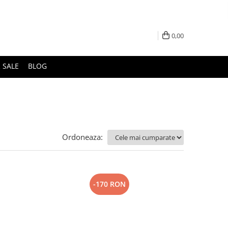
0,00
 SALE
BLOG
Ordoneaza:
-170 RON