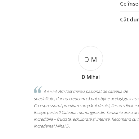
Ce înse
Cât dur
Levente Gothard
 de cafeaua de
⭐️⭐️⭐️⭐️⭐️Excelent
ine același gust acasă.
Statie de Calcat Polti Vaporella 535 Eco Pro, 
ci, fiecare dimineață
Aluminiu, 1750 W, 0.9 l, 4 Bar, 90 gr/min, Alb/
in Tanzania are o aromă
(PLEU0188)
intensă. Recomand cu toată