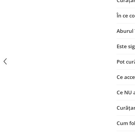
Curățar
În ce c
Aburul 
Este si
Pot cur
Ce acce
Ce NU a
Curățar
Cum fol