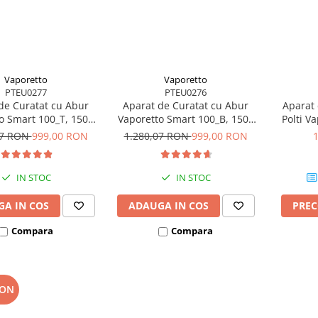
Vaporetto
Vaporetto
PTEU0277
PTEU0276
de Curatat cu Abur
Aparat de Curatat cu Abur
Aparat 
o Smart 100_T, 1500
Vaporetto Smart 100_B, 1500
Polti V
 4 Bar, 110 gr/min,
W, 2 l, 4 Bar, 110 gr/min,
2000 W
07 RON
999,00 RON
1.280,07 RON
999,00 RON
Alb/Albastru
Alb/Albastru
g/min, P
IN STOC
IN STOC
A IN COS
ADAUGA IN COS
PRE
Compara
Compara
RON