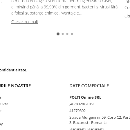
,
o metodă ecologică și eficientă pentru igienizarea casei,
Int
eliminând până la 99,99% din germeni, bacterii și viruși fără
Co
a folosi substanțe chimice. Avantajele...
Cit
Citeste mai mult
onfidențialitate
.
RILE NOASTRE
DATE COMERCIALE
a
POLTI Online SRL
nOver
J40/8028/2019
am
41279302
Strada Murgeni nr 59, Corp C2, Part
3, Bucuresti, Romania
ay
Bucuresti, Bucuresti