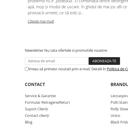
problema nu e „podeaua”, ci combinația dintre detergent
apă, mop și modul de uscare. În ghidul de mai jos afli ce
provoacă urmele, ce să eviți și...
Citeste mai mult
Newsletter
Nu rata ofertele si promotiile noastre
Vreau să primesc noutati prin e-mail. Detalii în
Politica de C
CONTACT
BRANDU
Service & Garanție
Lecoaspir
Formular Retragere(Retur)
Polti Stai
Suport Clienți
Rolly Ste
Contact clienți
Unico
Blog
Black Frid