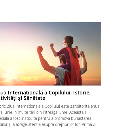
ua Internațională a Copilului: Istorie,
Sfaturi E
tivități și Sănătate
Primăvar
oric Ziua Internațională a Copilului este sărbătorită anual
Primăvara e
1 iunie în multe țări din întreaga lume. Această zi
locuința. Af
cială a fost instituită pentru a promova bunăstarea
economisind 
iilor și a atrage atenția asupra drepturilor lor. Prima Zi
a anului cân