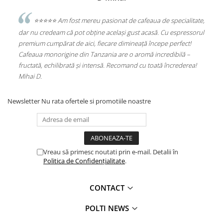
sesc
⭐️⭐️⭐️⭐️⭐️ Am fost mereu pasionat de cafeaua de specialitate,
e
dar nu credeam că pot obține același gust acasă. Cu espressorul
Sta
premium cumpărat de aici, fiecare dimineață începe perfect!
Alu
Cafeaua monorigine din Tanzania are o aromă incredibilă –
(PL
fructată, echilibrată și intensă. Recomand cu toată încrederea!
Mihai D.
Newsletter
Nu rata ofertele si promotiile noastre
Vreau să primesc noutati prin e-mail. Detalii în
Politica de Confidențialitate
.
CONTACT
POLTI NEWS