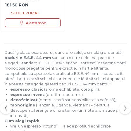
181,50 RON
STOC EPUIZAT
Alerta stoc
Dacă îți place espresso-ul, dar vrei o soluție simplă și ordonată,
padurile E.S.E. 44 mm
sunt una dintre cele mai practice
alegeri. Standardul E.S.E. (Easy Serving Espresso) înseamnă porții
monodose pregătite pentru extracție, în hârtie filtrantă,
compatibile cu aparatele certificate E.S.E. 44 mm — ceea ce îți
oferă libertatea să schimbi sortimentele fără să schimbi aparatul.
În această categorie găsești paduri E.S.E. 44 mm pentru:
espresso clasic
(arome echilibrate, corp plin),
espresso intens
(profil mai puternic),
decofeinizat
(pentru seară sau sensibilitate la cofeină),
monorigine
(Tanzania, Uganda, Vietnam) – pentru a
descoperi diferențele dintre terroir-uri, note aromatice și
intensități.
Cum alegi rapid:
vrei un espresso “rotund” → alege profiluri echilibrate