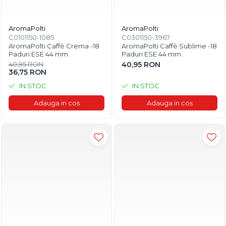
AromaPolti
AromaPolti
C0101150-1085
C0301150-3967
AromaPolti Caffè Crema -18
AromaPolti Caffè Sublime -18
Paduri ESE 44 mm
Paduri ESE 44 mm
40,95 RON
40,95 RON
36,75 RON
IN STOC
IN STOC
Adauga in cos
Adauga in cos