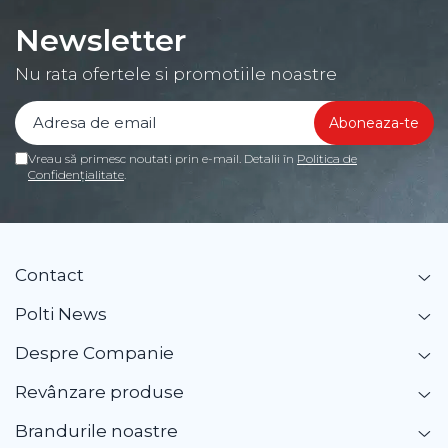
Newsletter
Nu rata ofertele si promotiile noastre
Vreau să primesc noutati prin e-mail. Detalii în
Politica de
Confidențialitate
.
Contact
Polti News
Despre Companie
Revânzare produse
Brandurile noastre