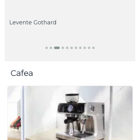
să.
Levente Gothard
.
Cafea