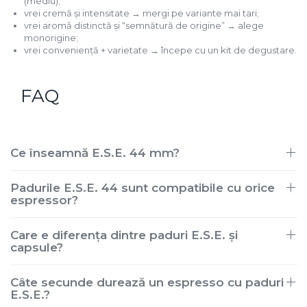
(mediu);
vrei cremă și intensitate → mergi pe variante mai tari;
vrei aromă distinctă și “semnătură de origine” → alege
monorigine;
vrei conveniență + varietate → începe cu un kit de degustare.
FAQ
Ce înseamnă E.S.E. 44 mm?
Padurile E.S.E. 44 sunt compatibile cu orice
espressor?
Care e diferența dintre paduri E.S.E. și
capsule?
Câte secunde durează un espresso cu paduri
E.S.E.?