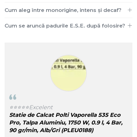
Cum aleg între monorigine, intens și decaf?
Cum se aruncă padurile E.S.E. după folosire?
eaua
⭐️⭐️⭐️⭐️⭐️Excelent
Rec
Statie de Calcat Polti Vaporella 535 Eco
pen
l
Pro, Talpa Aluminiu, 1750 W, 0.9 l, 4 Bar,
pro
90 gr/min, Alb/Gri (PLEU0188)
Pav