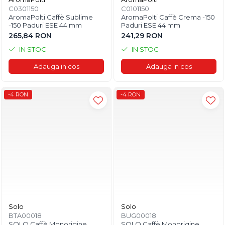
C0301150
C0101150
AromaPolti Caffè Sublime
AromaPolti Caffè Crema -150
-150 Paduri ESE 44 mm
Paduri ESE 44 mm
265,84 RON
241,29 RON
IN STOC
IN STOC
Adauga in cos
Adauga in cos
-4 RON
-4 RON
Solo
Solo
BTA00018
BUG00018
SOLO Caffè Monorigine
SOLO Caffè Monorigine