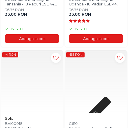
Tanzania - 18 Paduri ESE 44
Uganda - 18 Paduri ESE 44
mm
mm
36,75 RON
36,75 RON
33,00 RON
33,00 RON
IN STOC
IN STOC
Adauga in cos
Adauga in cos
-4 RON
-165 RON
Stoc epuizat
Solo
BVI00018
C610