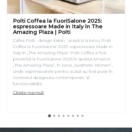
Polti Coffea la FuoriSalone 2025:
espressoare Made in Italy în The
Amazing Plaza | Polti
Cafea Polti · design italian · acasă și la birou Polti
Coffea la FuoriSalone 2025: espressoare Made in
Italy în „The Amazing Plaza” Polti Coffea a fost
prezentă la FuoriSalone 2025 în spațiul Amazon
„The Amazing Plaza”, în zona „Aesthetic Kitchen”,
unde espressoarele pentru acasă au fost puse în
contextul designului contemporan, al
funcționalității...
Citeste mai mult