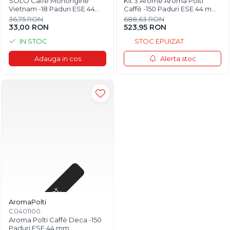
SOLO Caffè Monorigine
Kit 3 Arome Aroma Polti
Vietnam -18 Paduri ESE 44
Caffè -150 Paduri ESE 44 mm
mm
- AromaPolti
36,75 RON
688,63 RON
33,00 RON
523,95 RON
IN STOC
STOC EPUIZAT
Adauga in cos
Alerta stoc
Stoc epuizat
AromaPolti
C0401100
Aroma Polti Caffè Deca -150
Paduri ESE 44 mm