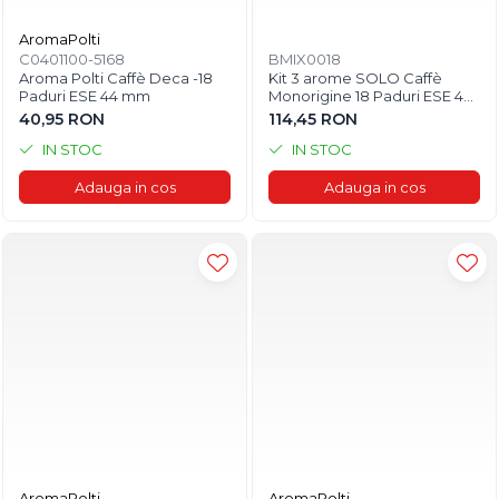
AromaPolti
C0401100-5168
BMIX0018
Aroma Polti Caffè Deca -18
Kit 3 arome SOLO Caffè
Paduri ESE 44 mm
Monorigine 18 Paduri ESE 44
mm
40,95 RON
114,45 RON
IN STOC
IN STOC
Adauga in cos
Adauga in cos
AromaPolti
AromaPolti