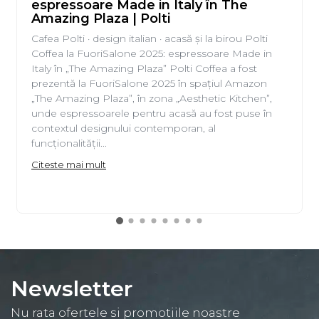
espressoare Made in Italy în The
Amazing Plaza | Polti
Cafea Polti · design italian · acasă și la birou Polti
Coffea la FuoriSalone 2025: espressoare Made in
Italy în „The Amazing Plaza” Polti Coffea a fost
prezentă la FuoriSalone 2025 în spațiul Amazon
„The Amazing Plaza”, în zona „Aesthetic Kitchen”,
unde espressoarele pentru acasă au fost puse în
contextul designului contemporan, al
funcționalității...
Citeste mai mult
Newsletter
Nu rata ofertele si promotiile noastre