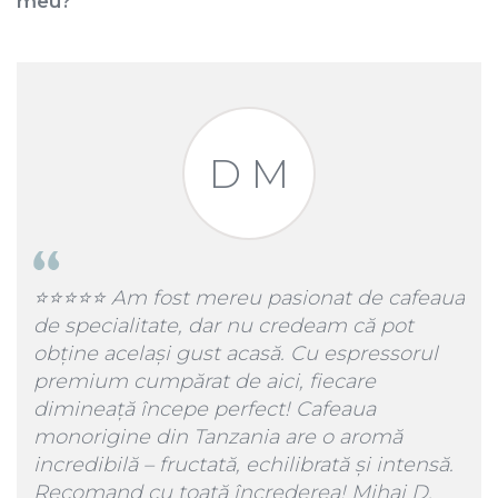
meu?
D M
r
⭐️⭐️⭐️⭐️⭐️ Am fost mereu pasionat de cafeaua
⭐️⭐
de specialitate, dar nu credeam că pot
Sta
le
obține același gust acasă. Cu espressorul
Pro
 si
premium cumpărat de aici, fiecare
90 
dimineață începe perfect! Cafeaua
monorigine din Tanzania are o aromă
incredibilă – fructată, echilibrată și intensă.
Le
Recomand cu toată încrederea! Mihai D.