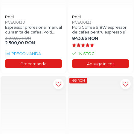
Polti
Polti
PCEU0130
PCEU0123
Espressor profesional manual
Polti Coffea S18W espressor
cu rasnita de cafea, Polti
de cafea pentru espresso și
Coffea G50S, 2,8l, 1550W,15
cafea lungă, compatibil cu
3.010,03 RON
843,66 RON
bar, pentru espresso si
capsule E.S.E. de 44 mm,
2.500,00 RON
cappuccino
rezervor detașabil de 0,85 l,
pompa 19 BAR
PRECOMANDA
IN STOC
Precomanda
Adauga in cos
-95 RON