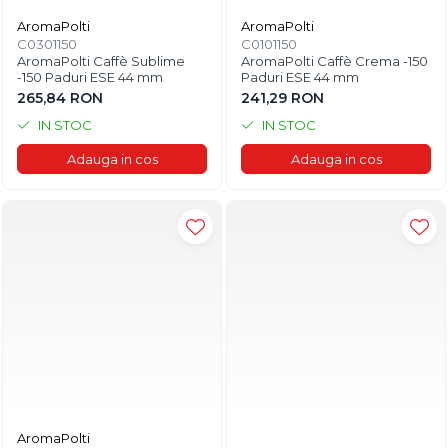
AromaPolti
AromaPolti
C0301150
C0101150
AromaPolti Caffè Sublime
AromaPolti Caffè Crema -150
-150 Paduri ESE 44 mm
Paduri ESE 44 mm
265,84 RON
241,29 RON
IN STOC
IN STOC
Adauga in cos
Adauga in cos
AromaPolti