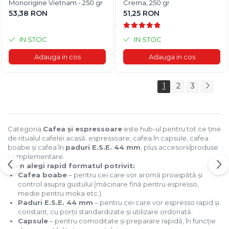
Monorigine Vietnam - 250 gr
Crema, 250 gr
53,38 RON
51,25 RON
IN STOC
IN STOC
Adauga in cos
Adauga in cos
1
2
3
Categoria
Cafea și espressoare
este hub-ul pentru tot ce ține
de ritualul cafelei acasă: espressoare, cafea în capsule, cafea
boabe și cafea în
paduri E.S.E. 44 mm
, plus accesorii/produse
complementare.
Cum alegi rapid formatul potrivit:
Cafea boabe
– pentru cei care vor aromă proaspătă și
control asupra gustului (măcinare fină pentru espresso,
medie pentru moka etc.).
Paduri E.S.E. 44 mm
– pentru cei care vor espresso rapid și
constant, cu porții standardizate și utilizare ordonată.
Capsule
– pentru comoditate și preparare rapidă, în funcție