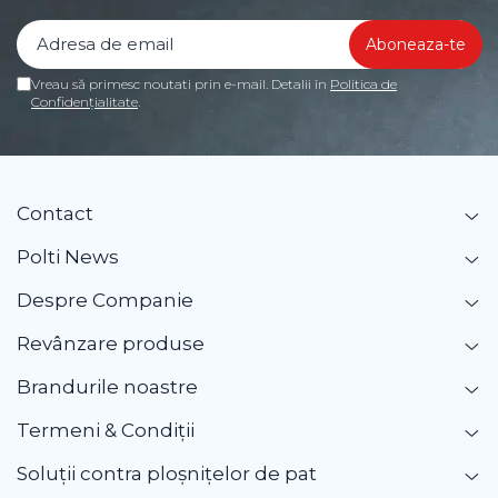
Vreau să primesc noutati prin e-mail. Detalii în
Politica de
Confidențialitate
.
Contact
Polti News
Despre Companie
Revânzare produse
Brandurile noastre
Termeni & Condiții
Soluții contra ploșnițelor de pat