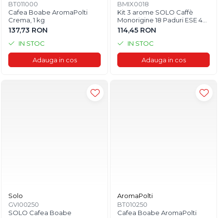
BT011000
BMIX0018
Cafea Boabe AromaPolti
Kit 3 arome SOLO Caffè
Crema, 1 kg
Monorigine 18 Paduri ESE 44
mm
137,73 RON
114,45 RON
IN STOC
IN STOC
Adauga in cos
Adauga in cos
Solo
AromaPolti
GVI00250
BT010250
SOLO Cafea Boabe
Cafea Boabe AromaPolti