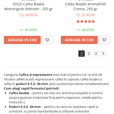
SOLO Cafea Boabe
Cafea Boabe AromaPolti
Monorigine Vietnam - 250 gr
Crema, 250 gr
53,38 RON
51,25 RON
IN STOC
IN STOC
ADAUGA IN COS
ADAUGA IN COS
1
2
3
Categoria
Cafea și espressoare
este hub-ul pentru tot ce ține de
ritualul cafelei acasă: espressoare, cafea în capsule, cafea boabe și
cafea în
paduri E.S.E. 44 mm
, plus accesorii/produse complementare.
Cum alegi rapid formatul potrivit:
Cafea boabe
– pentru cei care vor aromă proaspătă și control
asupra gustului (măcinare fină pentru espresso, medie pentru
moka etc.).
Paduri E.S.E. 44 mm
– pentru cei care vor espresso rapid și
constant, cu porții standardizate și utilizare ordonată.