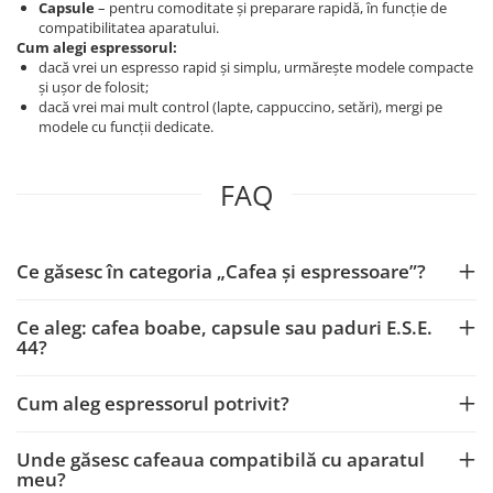
Capsule
– pentru comoditate și preparare rapidă, în funcție de
compatibilitatea aparatului.
Cum alegi espressorul:
dacă vrei un espresso rapid și simplu, urmărește modele compacte
și ușor de folosit;
dacă vrei mai mult control (lapte, cappuccino, setări), mergi pe
modele cu funcții dedicate.
FAQ
Ce găsesc în categoria „Cafea și espressoare”?
Ce aleg: cafea boabe, capsule sau paduri E.S.E.
44?
Cum aleg espressorul potrivit?
Unde găsesc cafeaua compatibilă cu aparatul
meu?