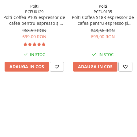
Polti
Polti
PCEU0129
PCEU0135
Polti Coffea P10S espressor de
Polti Coffea S18R espressor de
cafea pentru espresso și
cafea pentru espresso și
cappuccino, compatibilă cu
cafea lungă, compatibil cu
968,59 RON
843,66 RON
cafea măcinată și capsule
capsule E.S.E. de 44 mm,
699,00 RON
699,00 RON
E.S.E. de 44 mm, Steamymilk
rezervor detașabil de 0,85 l,
pentru spumarea laptelui,
pompa 19 BAR
rezervor detașabil de 1,3 l,
IN STOC
IN STOC
1450 W,
ADAUGA IN COS
ADAUGA IN COS