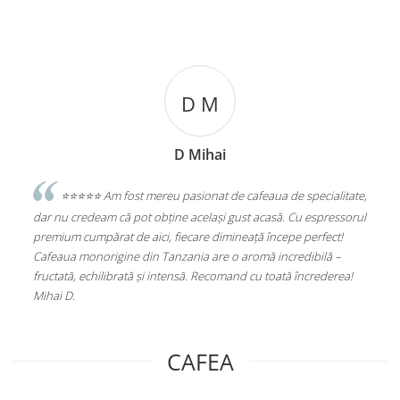
D M
D Mihai
Levente Go
eu pasionat de cafeaua de specialitate,
⭐️⭐️⭐️⭐️⭐️Excelent
ne același gust acasă. Cu espressorul
Statie de Calcat Polti Vaporella 5
fiecare dimineață începe perfect!
Aluminiu, 1750 W, 0.9 l, 4 Bar, 90 
nzania are o aromă incredibilă –
(PLEU0188)
tensă. Recomand cu toată încrederea!
CAFEA