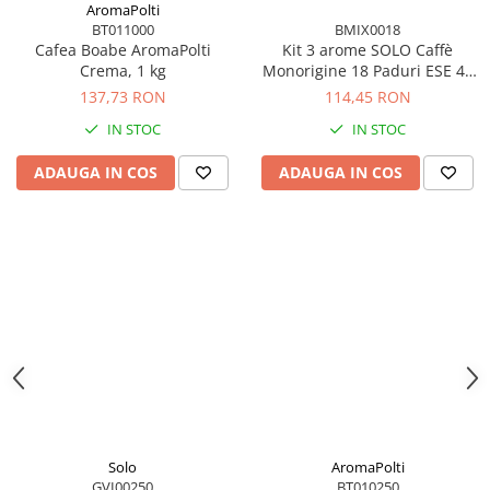
AromaPolti
BT011000
BMIX0018
Cafea Boabe AromaPolti
Kit 3 arome SOLO Caffè
Crema, 1 kg
Monorigine 18 Paduri ESE 44
mm
137,73 RON
114,45 RON
IN STOC
IN STOC
ADAUGA IN COS
ADAUGA IN COS
Solo
AromaPolti
GVI00250
BT010250