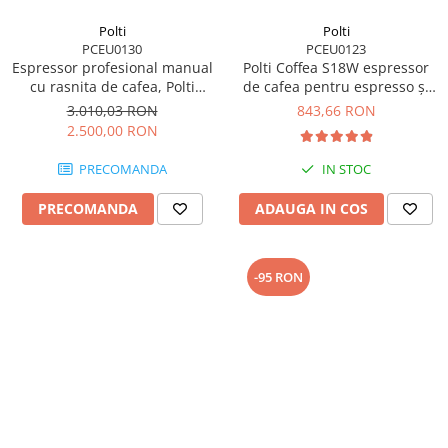
Polti
Polti
PCEU0130
PCEU0123
Espressor profesional manual
Polti Coffea S18W espressor
cu rasnita de cafea, Polti
de cafea pentru espresso și
Coffea G50S, 2,8l, 1550W,15
cafea lungă, compatibil cu
3.010,03 RON
843,66 RON
bar, pentru espresso si
capsule E.S.E. de 44 mm,
2.500,00 RON
cappuccino
rezervor detașabil de 0,85 l,
pompa 19 BAR
PRECOMANDA
IN STOC
PRECOMANDA
ADAUGA IN COS
-95 RON