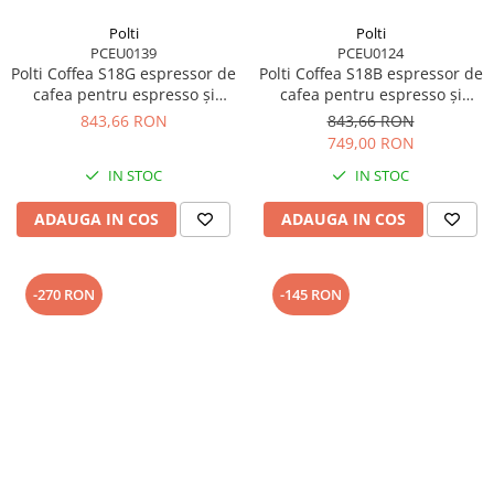
Polti
Polti
PCEU0139
PCEU0124
Polti Coffea S18G espressor de
Polti Coffea S18B espressor de
cafea pentru espresso și
cafea pentru espresso și
cafea lungă, compatibil cu
cafea lungă, compatibil cu
843,66 RON
843,66 RON
capsule E.S.E. de 44 mm,
capsule E.S.E. de 44 mm,
749,00 RON
rezervor detașabil de 0,85 l,
rezervor detașabil de 0,85 l,
IN STOC
IN STOC
pompa 19 BAR
pompa 19 BAR
ADAUGA IN COS
ADAUGA IN COS
-270 RON
-145 RON