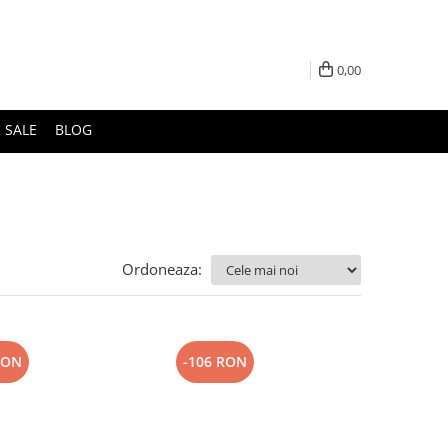
0,00
 SALE
BLOG
Ordoneaza:
RON
-106 RON