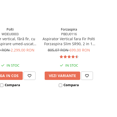
Polti
Forzaspira
WDEU0003
PBEU0116
 vertical, fără fir, cu
Aspirator Vertical fara Fir Polti
spirare umed-uscată,
Forzaspira Slim SR90, 2 in 1,
terie 21,6 V, aspirare
Cyclonic, Autonomie lucru 40
00 RON
2.299,00 RON
805,07 RON
699,00 RON
0.6 l, 71 Db, 4,2 Kg,
min, 0.5 l, Perie Motorizata,
b, Polti RollySteam
Gri/Albastru
WD30C
IN STOC
IN STOC
GA IN COS
VEZI VARIANTE
Compara
Compara