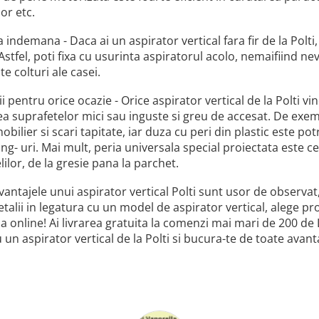
or etc.
 indemana - Daca ai un aspirator vertical fara fir de la Polt
Astfel, poti fixa cu usurinta aspiratorul acolo, nemaifiind ne
te colturi ale casei.
i pentru orice ocazie - Orice aspirator vertical de la Polti vin
a suprafetelor mici sau inguste si greu de accesat. De exem
 mobilier si scari tapitate, iar duza cu peri din plastic este p
ing- uri. Mai mult, peria universala special proiectata este
ilor, de la gresie pana la parchet.
avantajele unui aspirator vertical Polti sunt usor de observat
talii in legatura cu un model de aspirator vertical, alege prod
online! Ai livrarea gratuita la comenzi mai mari de 200 de L
 tu un aspirator vertical de la Polti si bucura-te de toate ava