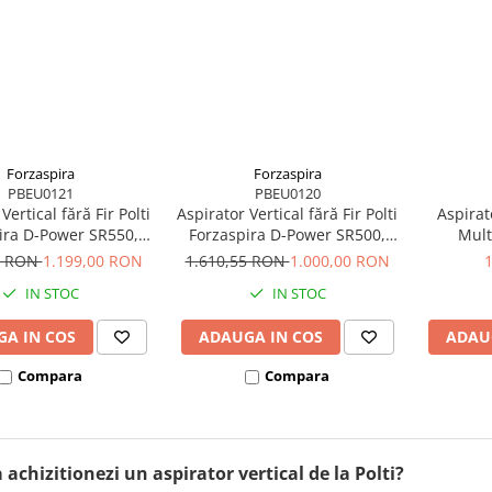
Forzaspira
Forzaspira
PBEU0121
PBEU0120
Vertical fără Fir Polti
Aspirator Vertical fără Fir Polti
Aspirat
ira D-Power SR550,
Forzaspira D-Power SR500,
Mult
lonic, Reîncărcabil,
Multiciclonic, Reîncărcabil,
Vaporett
2 RON
1.199,00 RON
1.610,55 RON
1.000,00 RON
igital, 3 Programe,
Motor Digital, 3 Programe,
W, 0.5 l,
IN STOC
IN STOC
 Lucru 40 min, 0.6 l,
Autonomie Lucru 40 min, 0.6 l,
Roșu/Gri
Verde/Gri
A IN COS
ADAUGA IN COS
ADAU
Compara
Compara
 achizitionezi un aspirator vertical de la Polti?