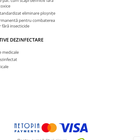
e pat: cum scapi definitiv fără
toxice
tandardizat eliminare ploșnițe
ermanentă pentru combaterea
 fără insecticide
TIVE DEZINFECTARE
e medicale
ezinfectat
icale