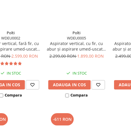
Polti
Polti
WDEU0002
WDEU0005
 vertical, fară fir, cu
Aspirator vertical, cu fir, cu
Aspirator
spirare umed-uscată,
abur și aspirare umed-uscată,
abur și a
pirare 14 kPa, 0.6 l,
750 W, aspirare 7 kPa, 0.6 l, 70
450 W, ba
0 RON
2.599,00 RON
2.299,00 RON
1.899,00 RON
2.499,
2 Kg, gri/negru, Polti
Db, 4,4 Kg, gri/alb, Polti
14 kPa, 
lySteam WD40C
RollySteam WD10C
gri/al
IN STOC
IN STOC
A IN COS
ADAUGA IN COS
ADAU
Compara
Compara
RON
-611 RON