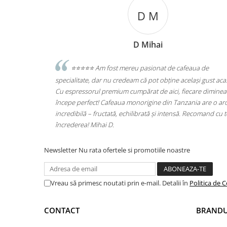
D M
D Mihai
ecologice
⭐️⭐️⭐️⭐️⭐️ Am fost mereu pasionat de cafeaua de
ta produse din
specialitate, dar nu credeam că pot obține același gust aca
ti, si le pasa
Cu espressorul premium cumpărat de aici, fiecare diminea
începe perfect! Cafeaua monorigine din Tanzania are o a
incredibilă – fructată, echilibrată și intensă. Recomand cu 
încrederea! Mihai D.
Newsletter
Nu rata ofertele si promotiile noastre
Vreau să primesc noutati prin e-mail. Detalii în
Politica de C
CONTACT
BRANDU