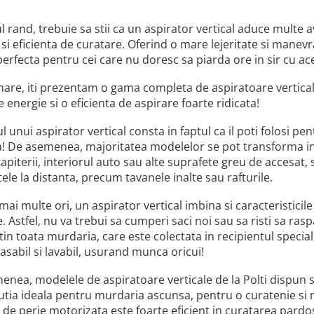
l rand, trebuie sa stii ca un aspirator vertical aduce multe a
i eficienta de curatare. Oferind o mare lejeritate si manevrab
perfecta pentru cei care nu doresc sa piarda ore in sir cu ac
are, iti prezentam o gama completa de aspiratoare verticale,
 energie si o eficienta de aspirare foarte ridicata!
l unui aspirator vertical consta in faptul ca il poti folosi p
a! De asemenea, majoritatea modelelor se pot transforma in
apiterii, interiorul auto sau alte suprafete greu de accesat,
ele la distanta, precum tavanele inalte sau rafturile.
mai multe ori, un aspirator vertical imbina si caracteristicil
e. Astfel, nu va trebui sa cumperi saci noi sau sa risti sa ras
in toata murdaria, care este colectata in recipientul special,
asabil si lavabil, usurand munca oricui!
nea, modelele de aspiratoare verticale de la Polti dispun s
utia ideala pentru murdaria ascunsa, pentru o curatenie si ma
de perie motorizata este foarte eficient in curatarea pardo