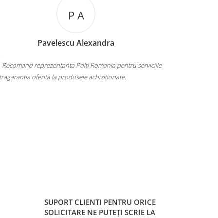
P A
Pavelescu Alexandra
Recomand reprezentanta Polti Romania pentru serviciile
Calitate, p
xtragarantia oferita la produsele achizitionate.
SUPORT CLIENTI
PENTRU ORICE
SOLICITARE NE PUTEȚI SCRIE LA