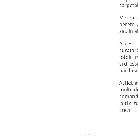
carpetel
Mereu la
perete. 
sau in al
Accesori
curatare
fotolii,
si dress
pardosel
Astfel, 
multe de
comanda 
Ia-ti si
crezi!