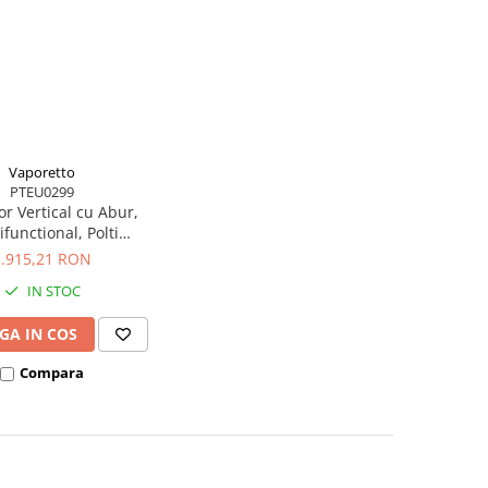
Vaporetto
PTEU0299
or Vertical cu Abur,
ifunctional, Polti
o 3 Clean Blue, 1800
1.915,21 RON
 Cyclonic, Alb/Albastru
IN STOC
GA IN COS
Compara