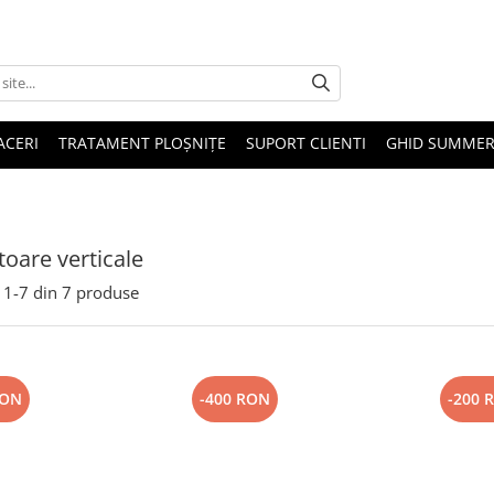
ACERI
TRATAMENT PLOȘNIȚE
SUPORT CLIENTI
GHID SUMMER
toare verticale
1-
7
din
7
produse
RON
-400 RON
-200 