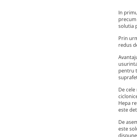
In primu
precum s
solutia 
Prin urm
redus de
Avantaju
usurint
pentru t
suprafet
De cele 
ciclonic
Hepa ret
este det
De aseme
este sol
dispune 