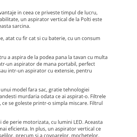
vantaje in ceea ce priveste timpul de lucru,
ilitate, un aspirator vertical de la Polti este
easta sarcina.
 atat cu fir cat si cu baterie, cu un consum
entru a aspira de la podea pana la tavan cu multa
tr-un aspirator de mana portabil, perfect
 sau intr-un aspirator cu extensie, pentru
e unui model fara sac, gratie tehnologiei
pandesti murdaria odata ce ai aspirat-o. Filtrele
 ce se goleste printr-o simpla miscare. Filtrul
i de perie motorizata, cu lumini LED. Aceasta
i eficienta. In plus, un aspirator vertical ce
selilor, precum si a covoarelor, mochetelor,