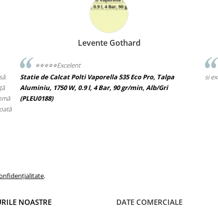
Levente Gothard
⭐️⭐️⭐️⭐️⭐️Excelent
să.
Statie de Calcat Polti Vaporella 535 Eco Pro, Talpa
si e
ță
Aluminiu, 1750 W, 0.9 l, 4 Bar, 90 gr/min, Alb/Gri
romă
(PLEU0188)
toată
onfidențialitate
.
RILE NOASTRE
DATE COMERCIALE