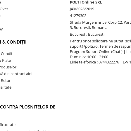
a
POLTI Online SRL
nOver
J40/8028/2019
am
41279302
Strada Murgeni nr 59, Corp C2, Part
3, Bucuresti, Romania
ay
Bucuresti, Bucuresti
Pentru orice solicitare ne puteți scri
 & CONDIȚII
suport@polti.ro. Termen de raspun
Program Suport Online (Chat ) | Lun
 Condiții
Duminica 10:00 - 21:00
 Plata
Linie telefonica : 0744322276 | L-V 
produselor
vă din contract aici
e Retur
alitate
 CONTRA PLOȘNIȚELOR DE
ficacitate