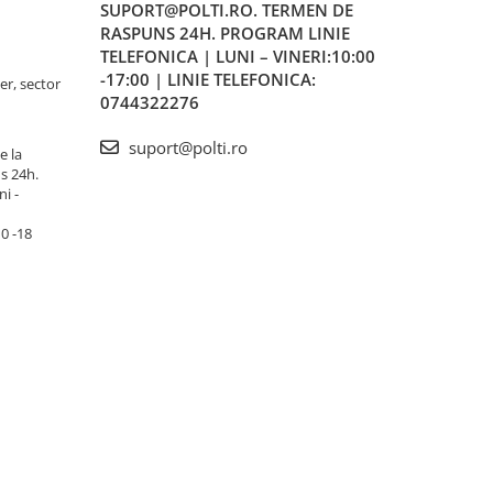
SUPORT@POLTI.RO. TERMEN DE
RASPUNS 24H. PROGRAM LINIE
TELEFONICA | LUNI – VINERI:10:00
-17:00 | LINIE TELEFONICA:
er, sector
0744322276
suport@polti.ro
e la
s 24h.
i -
10 -18