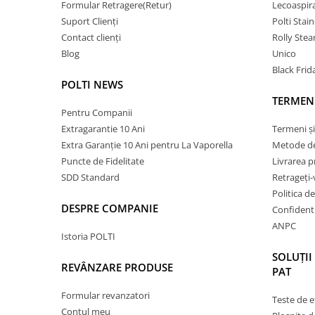
Formular Retragere(Retur)
Lecoaspir
Suport Clienți
Polti Stai
Contact clienți
Rolly Ste
Blog
Unico
Black Frid
POLTI NEWS
TERMENI
Pentru Companii
Extragarantie 10 Ani
Termeni și
Extra Garanție 10 Ani pentru La Vaporella
Metode de
Puncte de Fidelitate
Livrarea 
SDD Standard
Retrageți-
Politica d
DESPRE COMPANIE
Confidenti
ANPC
Istoria POLTI
SOLUȚII
REVÂNZARE PRODUSE
PAT
Formular revanzatori
Teste de e
Contul meu