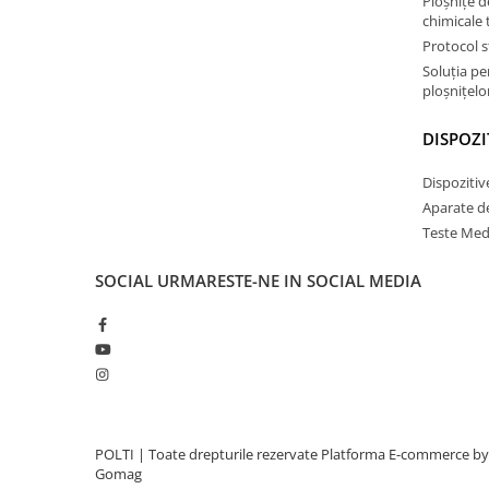
Ploșnițe d
chimicale 
Protocol s
Soluția p
ploșnițelor
DISPOZI
Dispozitiv
Aparate d
Teste Med
SOCIAL
URMARESTE-NE IN SOCIAL MEDIA
POLTI | Toate drepturile rezervate
Platforma E-commerce by
Gomag