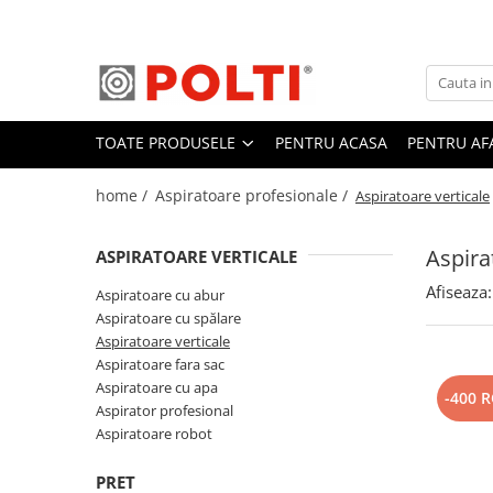
Toate Produsele
Aparate Medicale
TOATE PRODUSELE
PENTRU ACASA
PENTRU AF
Aspiratoare profesionale
Aspiratoare cu abur
home /
Aspiratoare profesionale /
Aspiratoare verticale
Aspiratoare cu spălare
Aspiratoare verticale
Aspira
ASPIRATOARE VERTICALE
Aspiratoare fara sac
Afiseaza:
Aspiratoare cu abur
Aspiratoare cu apa
Aspiratoare cu spălare
Aspiratoare verticale
Aspirator profesional
Aspiratoare fara sac
Aspiratoare robot
Aspiratoare cu apa
-400 
Aspirator profesional
Masa | Statie de calcat
Aspiratoare robot
Aparate de calcat vertical
Mese de calcat profesionale
PRET