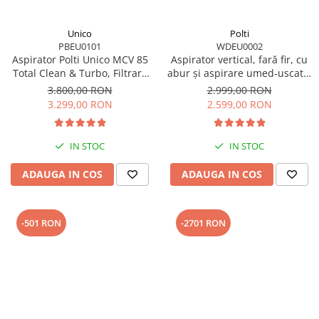
Unico
Polti
PBEU0101
WDEU0002
Aspirator Polti Unico MCV 85
Aspirator vertical, fară fir, cu
Total Clean & Turbo, Filtrare
abur și aspirare umed-uscată,
Multiciclonica 5 Stadii, Functie
450 W, aspirare 14 kPa, 0.6 l,
3.800,00 RON
2.999,00 RON
Igienizare Abur si Uscare ,
71 Db, 4,2 Kg, gri/negru, Polti
3.299,00 RON
2.599,00 RON
2200 W, Filtru Hepa, Auriu
RollySteam WD40C
IN STOC
IN STOC
ADAUGA IN COS
ADAUGA IN COS
-501 RON
-2701 RON