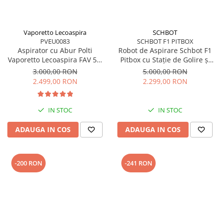
Vaporetto Lecoaspira
SCHBOT
PVEU0083
SCHBOT F1 PITBOX
Aspirator cu Abur Polti
Robot de Aspirare Schbot F1
Vaporetto Lecoaspira FAV 50,
Pitbox cu Stație de Golire și
2450 W, Cu Functie de
Încărcare Automată, Aspirator
3.000,00 RON
5.000,00 RON
Spalare/Uscare si Filtrare Prin
Robot 3 în 1: aspirare, spălare
2.499,00 RON
2.299,00 RON
Apa, Alb/Rosu
podele, curățare uscată și
umedă, Autonomie 55 - 110
minute, Alb
IN STOC
IN STOC
ADAUGA IN COS
ADAUGA IN COS
-200 RON
-241 RON