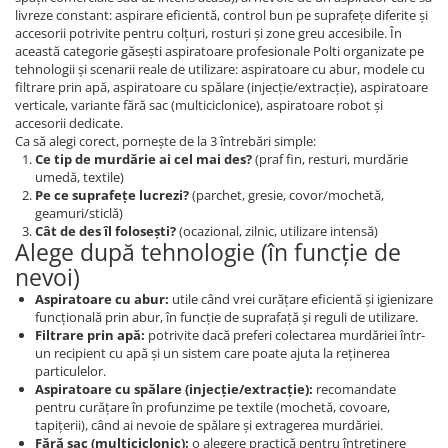
livreze constant: aspirare eficientă, control bun pe suprafețe diferite și
accesorii potrivite pentru colțuri, rosturi și zone greu accesibile. În
această categorie găsești aspiratoare profesionale Polti organizate pe
tehnologii și scenarii reale de utilizare: aspiratoare cu abur, modele cu
filtrare prin apă, aspiratoare cu spălare (injecție/extracție), aspiratoare
verticale, variante fără sac (multiciclonice), aspiratoare robot și
accesorii dedicate.
Ca să alegi corect, pornește de la 3 întrebări simple:
Ce tip de murdărie ai cel mai des?
(praf fin, resturi, murdărie
umedă, textile)
Pe ce suprafețe lucrezi?
(parchet, gresie, covor/mochetă,
geamuri/sticlă)
Cât de des îl folosești?
(ocazional, zilnic, utilizare intensă)
Alege după tehnologie (în funcție de
nevoi)
Aspiratoare cu abur:
utile când vrei curățare eficientă și igienizare
funcțională prin abur, în funcție de suprafață și reguli de utilizare.
Filtrare prin apă:
potrivite dacă preferi colectarea murdăriei într-
un recipient cu apă și un sistem care poate ajuta la reținerea
particulelor.
Aspiratoare cu spălare (injecție/extracție):
recomandate
pentru curățare în profunzime pe textile (mochetă, covoare,
tapițerii), când ai nevoie de spălare și extragerea murdăriei.
Fără sac (multiciclonic):
o alegere practică pentru întreținere