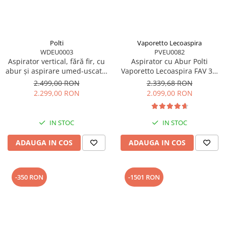
Polti
Vaporetto Lecoaspira
WDEU0003
PVEU0082
Aspirator vertical, fără fir, cu
Aspirator cu Abur Polti
abur și aspirare umed-uscată,
Vaporetto Lecoaspira FAV 30,
450 W, baterie 21,6 V,
2450 W, Functie
2.499,00 RON
2.339,68 RON
aspirare 14 kPa, 0.6 l, 71 Db,
Spalare/Uscare si Filtrare prin
2.299,00 RON
2.099,00 RON
4,2 Kg, gri/alb, Polti
Apa, Alb
RollySteam WD30C
IN STOC
IN STOC
ADAUGA IN COS
ADAUGA IN COS
-350 RON
-1501 RON