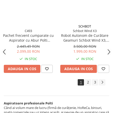
SCHBOT
C493
Schbot Wind X3
Pachet frecvent cumparate cu
Robot Autonom de Curătare
Aspirator cu Abur Polti
Geamuri Schbot Wind X3,
Vaporetto Lecoaspira FAV 30,
Pulverizare Automata a Apei,
2.449,49 RON
3.500,00 RON
2450 W, Functie
60 ml, 4 Moduri de Curățare,
2.099,00 RON
1.999,00 RON
Spalare/Uscare si Filtrare prin
Senzori Anti - Cădere,
IN STOC
IN STOC
Apa, Alb
Curățare Umedă și Uscată,
Tehnologie AI, Negru
ADAUGA IN COS
ADAUGA IN COS
1
2
3
Aspiratoare profesionale Polti
Când ai volum mare de lucru (firmă de curățenie, HoReCa, birouri,
spații comerciale sau uz intens acasă), ai nevoie de un aspirator care să