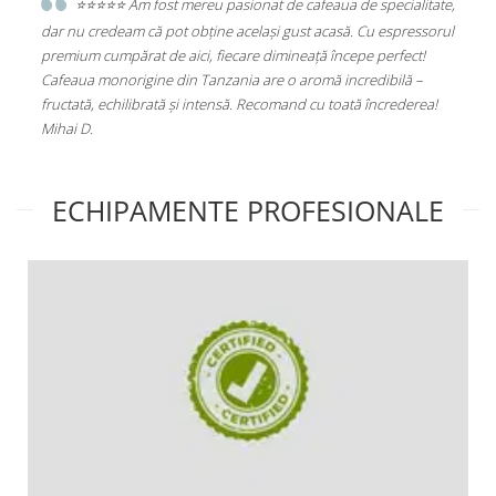
 de specialitate,
⭐️⭐️⭐️⭐️⭐️Excelent
. Cu espressorul
Statie de Calcat Polti Vaporella 535 Eco Pro, Talpa
epe perfect!
Aluminiu, 1750 W, 0.9 l, 4 Bar, 90 gr/min, Alb/Gri
credibilă –
(PLEU0188)
tă încrederea!
ECHIPAMENTE PROFESIONALE