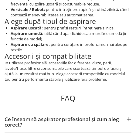
frecventă, cu golire ușoară și consumabile reduse.
Verticale / Robot:
pentru întreținere rapidă și rutină zilnică, când
contează manevrabilitatea sau automatizarea.
Alege după tipul de aspirare
Aspirare uscată:
pentru praf și resturi, întreținere zilnică.
Aspirare umedă:
utilă când apar lichide sau murdărie umedă (în
funcție de model).
Aspirare cu spălare:
pentru curățare în profunzime, mai ales pe
textile.
Accesorii și compatibilitate
În utilizare profesională, accesoriile fac diferența: duze, perii,
lavete/huse, filtre și consumabile care scurtează timpul de lucru și
ajută la un rezultat mai bun. Alege accesorii compatibile cu modelul
tău pentru performanță stabilă și utilizare fără probleme.
FAQ
Ce înseamnă aspirator profesional și cum aleg
corect?