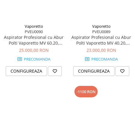
Vaporetto
Vaporetto
PVEU0090
PVEU0089
Aspirator Profesional cu Abur
Aspirator Profesional cu Abur
Polti Vaporetto MV 60.20,
Polti Vaporetto MV 40.20,
Funcție Injecție/Extracție,
Funcție Injecție/Extracție,
25.000,00 RON
23.000,00 RON
Spălare cu Detergent, 33000
Spălare cu Detergent, 2550 W,
PRECOMANDA
PRECOMANDA
W, 3,3 L, 160°C, Gri
2 L, 160°C, Gri
CONFIGUREAZA
CONFIGUREAZA
-1100 RON