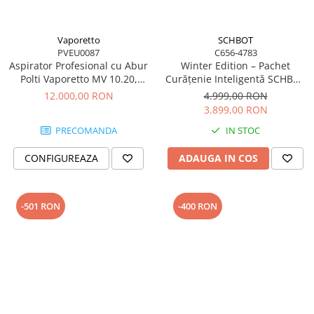
Vaporetto
SCHBOT
PVEU0087
C656-4783
Aspirator Profesional cu Abur
Winter Edition – Pachet
Polti Vaporetto MV 10.20,
Curățenie Inteligentă SCHBOT
Funcție Injecție/Extracție,
| Robot Aspirare F1 + Robot
12.000,00 RON
4.999,00 RON
Spălare cu Apă, 2500 W, 1,5 L,
Geamuri Wind X3 - Copie
3.899,00 RON
155°C. Gri
PRECOMANDA
IN STOC
CONFIGUREAZA
ADAUGA IN COS
-501 RON
-400 RON