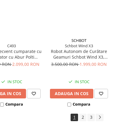
SCHBOT
C493
Schbot Wind X3
recvent cumparate cu
Robot Autonom de Curătare
ator cu Abur Polti
Geamuri Schbot Wind X3,
o Lecoaspira FAV 30,
Pulverizare Automata a Apei,
49 RON
2.099,00 RON
3.500,00 RON
1.999,00 RON
50 W, Functie
60 ml, 4 Moduri de Curățare,
scare si Filtrare prin
Senzori Anti - Cădere,
Apa, Alb
Curățare Umedă și Uscată,
IN STOC
IN STOC
Tehnologie AI, Negru
GA IN COS
ADAUGA IN COS
Compara
Compara
1
2
3