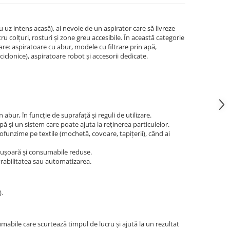
uz intens acasă), ai nevoie de un aspirator care să livreze
ru colțuri, rosturi și zone greu accesibile. În această categorie
zare: aspiratoare cu abur, modele cu filtrare prin apă,
iciclonice), aspiratoare robot și accesorii dedicate.
n abur, în funcție de suprafață și reguli de utilizare.
pă și un sistem care poate ajuta la reținerea particulelor.
unzime pe textile (mochetă, covoare, tapițerii), când ai
e ușoară și consumabile reduse.
vrabilitatea sau automatizarea.
).
nsumabile care scurtează timpul de lucru și ajută la un rezultat