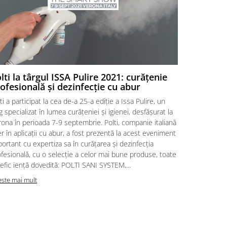
lti la târgul ISSA Pulire 2021: curățenie
Polti est
ofesională și dezinfecție cu abur
în confo
ti a participat la cea de-a 25-a ediție a Issa Pulire, un
Polti este p
g specializat în lumea curățeniei și igienei, desfășurat la
definite ofic
ona în perioada 7-9 septembrie. Polti, companie italiană
Noile teste,
er în aplicații cu abur, a fost prezentă la acest eveniment
dezinfectant
ortant cu expertiza sa în curățarea și dezinfecția
ciuperci și v
fesională, cu o selecție a celor mai bune produse, toate
Directoarea 
efic iență dovedită: POLTI SANI SYSTEM,...
Directoarea 
este mai mult
Citeste mai m