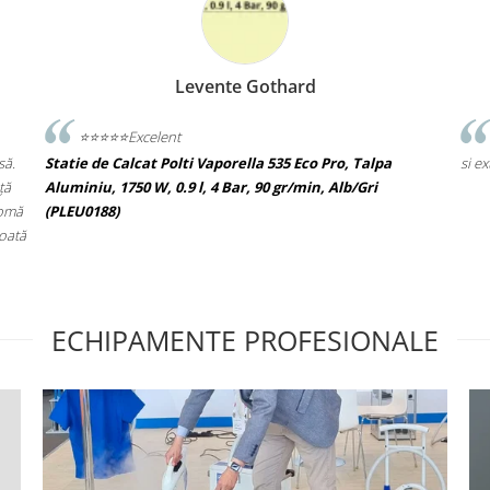
P A
Pavelescu Alexandra
Recomand reprezentanta Polti Romania pentru serviciile
si extragarantia oferita la produsele achizitionate.
ECHIPAMENTE PROFESIONALE