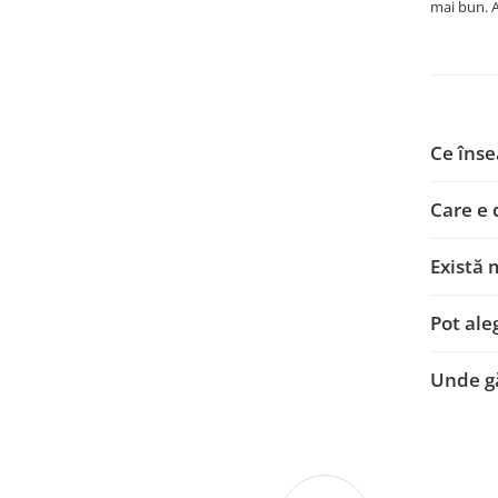
mai bun. A
Ce înse
Care e d
Există 
Pot ale
Unde gă