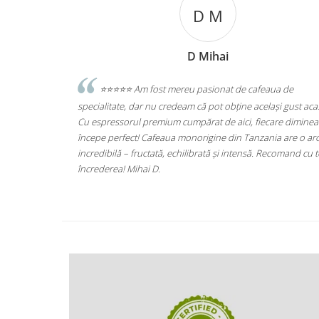
Levente Gothard
cafeaua de
⭐️⭐️⭐️⭐️⭐️Excelent
același gust acasă.
Statie de Calcat Polti Vaporella 535 Eco Pro, Talpa
fiecare dimineață
Aluminiu, 1750 W, 0.9 l, 4 Bar, 90 gr/min, Alb/Gri
anzania are o aromă
(PLEU0188)
să. Recomand cu toată