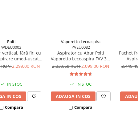
Polti
Vaporetto Lecoaspira
WDEU0003
PVEU0082
 vertical, fără fir, cu
Aspirator cu Abur Polti
Pachet f
spirare umed-uscată,
Vaporetto Lecoaspira FAV 30,
Aspir
terie 21,6 V, aspirare
2450 W, Functie
Vaporett
0 RON
2.299,00 RON
2.339,68 RON
2.099,00 RON
2.449,
0.6 l, 71 Db, 4,2 Kg,
Spalare/Uscare si Filtrare prin
24
b, Polti RollySteam
Apa, Alb
Spalare/U
WD30C
IN STOC
IN STOC
A IN COS
ADAUGA IN COS
ADAU
Compara
Compara