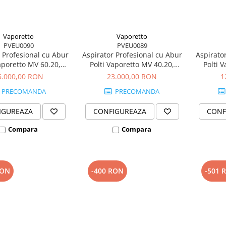
Vaporetto
Vaporetto
PVEU0090
PVEU0089
 Profesional cu Abur
Aspirator Profesional cu Abur
Aspirato
aporetto MV 60.20,
Polti Vaporetto MV 40.20,
Polti 
 Injecție/Extracție,
Funcție Injecție/Extracție,
Funcție
5.000,00 RON
23.000,00 RON
1
cu Detergent, 33000
Spălare cu Detergent, 2550 W,
Spălare c
PRECOMANDA
PRECOMANDA
,3 L, 160°C, Gri
2 L, 160°C, Gri
IGUREAZA
CONFIGUREAZA
CONF
Compara
Compara
RON
-400 RON
-501 