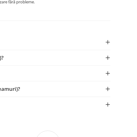
izare fără probleme.
)?
geamuri)?