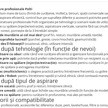
re profesionale Polti
lum mare de lucru (firmă de curățenie, HoReCa, birouri, spații comerciale sau 
aspirare eficientă, control bun pe suprafețe diferite și accesorii potrivite pent
piratoare profesionale Polti organizate pe tehnologii și scenarii reale de utili
 cu spălare (injecție/extracție), aspiratoare verticale, variante fără sac (mult
i corect, pornește de la 3 întrebări simple:
 de murdărie ai cel mai des?
(praf fin, resturi, murdărie umedă, textile)
suprafețe lucrezi?
(parchet, gresie, covor/mochetă, geamuri/sticlă)
 des îl folosești?
(ocazional, zilnic, utilizare intensă)
 după tehnologie (în funcție de nevoi)
toare cu abur:
utile când vrei curățare eficientă și igienizare funcțională pri
re prin apă:
potrivite dacă preferi colectarea murdăriei într-un recipient cu a
toare cu spălare (injecție/extracție):
recomandate pentru curățare în prof
 de spălare și extragerea murdăriei.
ac (multiciclonic):
o alegere practică pentru întreținere frecventă, cu golir
ale / Robot:
pentru întreținere rapidă și rutină zilnică, când contează mane
 după tipul de aspirare
re uscată:
pentru praf și resturi, întreținere zilnică.
are umedă:
utilă când apar lichide sau murdărie umedă (în funcție de model
re cu spălare:
pentru curățare în profunzime, mai ales pe textile.
orii și compatibilitate
e profesională, accesoriile fac diferența: duze, perii, lavete/huse, filtre și co