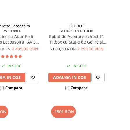
oretto Lecoaspira
SCHBOT
PVEU0083
SCHBOT F1 PITBOX
ator cu Abur Polti
Robot de Aspirare Schbot F1
o Lecoaspira FAV 50,
Pitbox cu Stație de Golire și
W, Cu Functie de
Încărcare Automată, Aspirator
00 RON
2.499,00 RON
5.000,00 RON
2.299,00 RON
scare si Filtrare Prin
Robot 3 în 1: aspirare, spălare
pa, Alb/Rosu
podele, curățare uscată și
umedă, Autonomie 55 - 110
IN STOC
IN STOC
minute, Alb
GA IN COS
ADAUGA IN COS
Compara
Compara
RON
-1501 RON