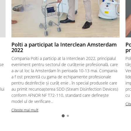
Polti a participat la Interclean Amsterdam
Po
2022
pr
Compania Polti a particip at la Interclean 2022, principalul
Pol
 se
eveniment pentru sectorul de curățenie profesională, care
târ
a av ut loc la Amsterdam în perioada 10-13 mai. Compania
Ver
a f ost prezentă cu gama de echipamente profesionale
lid
pentru dezinfecție și curăț enie , în special produsele care
imp
lui
au primit recunoașterea SDD (Steam Disinfection Devices)
pro
conform AFNOR NF T72-110, standard care definește
cu 
model ul de verificare...
Cit
Citeste mai mult