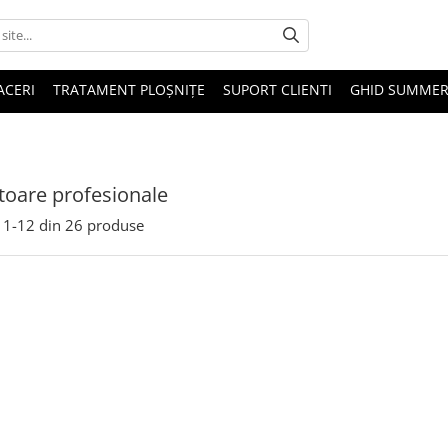
ACERI
TRATAMENT PLOȘNIȚE
SUPORT CLIENTI
GHID SUMMER
toare profesionale
1-
12
din
26
produse