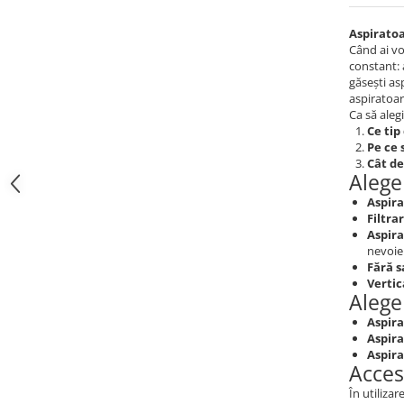
Aspiratoa
Când ai vo
constant: 
găsești as
aspiratoare
Ca să aleg
Ce tip
Pe ce 
Cât de
Alege
Aspira
Filtra
Aspira
nevoie
Fără s
Vertic
Alege
Aspira
Aspir
Aspira
Acces
În utilizar