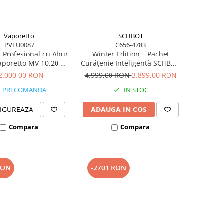
Vaporetto
SCHBOT
PVEU0087
C656-4783
r Profesional cu Abur
Winter Edition – Pachet
Vaporetto MV 10.20,
Curățenie Inteligentă SCHBOT
 Injecție/Extracție,
| Robot Aspirare F1 + Robot
2.000,00 RON
4.999,00 RON
3.899,00 RON
u Apă, 2500 W, 1,5 L,
Geamuri Wind X3 - Copie
PRECOMANDA
IN STOC
155°C. Gri
IGUREAZA
ADAUGA IN COS
Compara
Compara
RON
-2701 RON