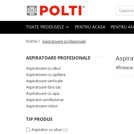
Toate Produsele
TOATE PRODUSELE
PENTRU ACASA
PENTRU AF
Aparate Medicale
Aspiratoare profesionale
home /
Aspiratoare profesionale
Aspiratoare cu abur
Aspira
Aspiratoare cu spălare
ASPIRATOARE PROFESIONALE
Aspiratoare verticale
Afiseaza:
Aspiratoare cu abur
Aspiratoare cu spălare
Aspiratoare fara sac
Aspiratoare verticale
Aspiratoare cu apa
Aspiratoare fara sac
Aspiratoare cu apa
Aspirator profesional
Aspirator profesional
Aspiratoare robot
Aspiratoare robot
Masa | Statie de calcat
TIP PRODUS
Aparate de calcat vertical
Mese de calcat profesionale
Aspirator cu abur
(2)