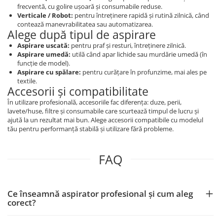
frecventă, cu golire ușoară și consumabile reduse.
Verticale / Robot:
pentru întreținere rapidă și rutină zilnică, când
contează manevrabilitatea sau automatizarea.
Alege după tipul de aspirare
Aspirare uscată:
pentru praf și resturi, întreținere zilnică.
Aspirare umedă:
utilă când apar lichide sau murdărie umedă (în
funcție de model).
Aspirare cu spălare:
pentru curățare în profunzime, mai ales pe
textile.
Accesorii și compatibilitate
În utilizare profesională, accesoriile fac diferența: duze, perii,
lavete/huse, filtre și consumabile care scurtează timpul de lucru și
ajută la un rezultat mai bun. Alege accesorii compatibile cu modelul
tău pentru performanță stabilă și utilizare fără probleme.
FAQ
Ce înseamnă aspirator profesional și cum aleg
corect?