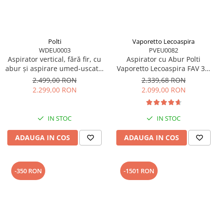
Polti
Vaporetto Lecoaspira
WDEU0003
PVEU0082
Aspirator vertical, fără fir, cu
Aspirator cu Abur Polti
abur și aspirare umed-uscată,
Vaporetto Lecoaspira FAV 30,
450 W, baterie 21,6 V,
2450 W, Functie
2.499,00 RON
2.339,68 RON
aspirare 14 kPa, 0.6 l, 71 Db,
Spalare/Uscare si Filtrare prin
2.299,00 RON
2.099,00 RON
4,2 Kg, gri/alb, Polti
Apa, Alb
RollySteam WD30C
IN STOC
IN STOC
ADAUGA IN COS
ADAUGA IN COS
-350 RON
-1501 RON