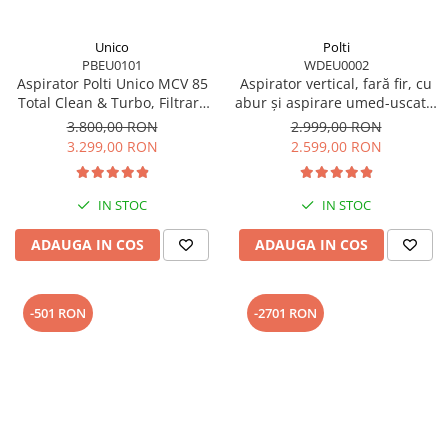
Unico
Polti
PBEU0101
WDEU0002
Aspirator Polti Unico MCV 85
Aspirator vertical, fară fir, cu
Total Clean & Turbo, Filtrare
abur și aspirare umed-uscată,
Multiciclonica 5 Stadii, Functie
450 W, aspirare 14 kPa, 0.6 l,
3.800,00 RON
2.999,00 RON
Igienizare Abur si Uscare ,
71 Db, 4,2 Kg, gri/negru, Polti
3.299,00 RON
2.599,00 RON
2200 W, Filtru Hepa, Auriu
RollySteam WD40C
IN STOC
IN STOC
ADAUGA IN COS
ADAUGA IN COS
-501 RON
-2701 RON