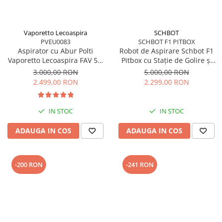
Vaporetto Lecoaspira
SCHBOT
PVEU0083
SCHBOT F1 PITBOX
Aspirator cu Abur Polti
Robot de Aspirare Schbot F1
Vaporetto Lecoaspira FAV 50,
Pitbox cu Stație de Golire și
2450 W, Cu Functie de
Încărcare Automată, Aspirator
3.000,00 RON
5.000,00 RON
Spalare/Uscare si Filtrare Prin
Robot 3 în 1: aspirare, spălare
2.499,00 RON
2.299,00 RON
Apa, Alb/Rosu
podele, curățare uscată și
umedă, Autonomie 55 - 110
minute, Alb
IN STOC
IN STOC
ADAUGA IN COS
ADAUGA IN COS
-200 RON
-241 RON