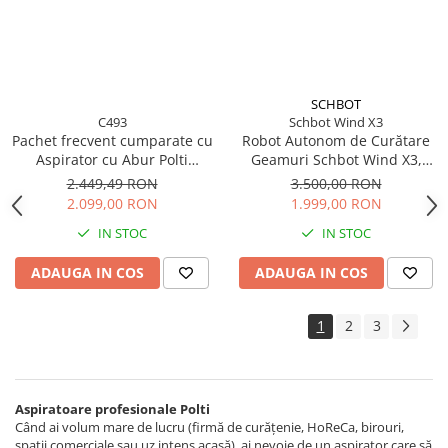
SCHBOT
C493
Schbot Wind X3
Pachet frecvent cumparate cu
Robot Autonom de Curătare
Aspirator cu Abur Polti
Geamuri Schbot Wind X3,
Vaporetto Lecoaspira FAV 30,
Pulverizare Automata a Apei,
2.449,49 RON
3.500,00 RON
2450 W, Functie
60 ml, 4 Moduri de Curățare,
2.099,00 RON
1.999,00 RON
Spalare/Uscare si Filtrare prin
Senzori Anti - Cădere,
IN STOC
IN STOC
Apa, Alb
Curățare Umedă și Uscată,
Tehnologie AI, Negru
ADAUGA IN COS
ADAUGA IN COS
1
2
3
Aspiratoare profesionale Polti
Când ai volum mare de lucru (firmă de curățenie, HoReCa, birouri,
spații comerciale sau uz intens acasă), ai nevoie de un aspirator care să