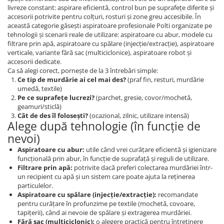
livreze constant: aspirare eficientă, control bun pe suprafețe diferite și
accesorii potrivite pentru colțuri, rosturi și zone greu accesibile. În
această categorie găsești aspiratoare profesionale Polti organizate pe
tehnologii și scenarii reale de utilizare: aspiratoare cu abur, modele cu
filtrare prin apă, aspiratoare cu spălare (injecție/extracție), aspiratoare
verticale, variante fără sac (multiciclonice), aspiratoare robot și
accesorii dedicate.
Ca să alegi corect, pornește de la 3 întrebări simple:
Ce tip de murdărie ai cel mai des?
(praf fin, resturi, murdărie
umedă, textile)
Pe ce suprafețe lucrezi?
(parchet, gresie, covor/mochetă,
geamuri/sticlă)
Cât de des îl folosești?
(ocazional, zilnic, utilizare intensă)
Alege după tehnologie (în funcție de
nevoi)
Aspiratoare cu abur:
utile când vrei curățare eficientă și igienizare
funcțională prin abur, în funcție de suprafață și reguli de utilizare.
Filtrare prin apă:
potrivite dacă preferi colectarea murdăriei într-
un recipient cu apă și un sistem care poate ajuta la reținerea
particulelor.
Aspiratoare cu spălare (injecție/extracție):
recomandate
pentru curățare în profunzime pe textile (mochetă, covoare,
tapițerii), când ai nevoie de spălare și extragerea murdăriei.
Fără sac (multiciclonic):
o alegere practică pentru întreținere