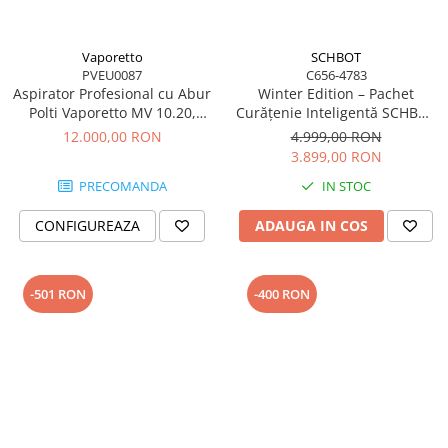
Accesorii statii de calcat
Accesorii curatatoare cu abur
Vaporetto
SCHBOT
Accesorii aspiratoare
PVEU0087
C656-4783
Aspirator Profesional cu Abur
Winter Edition – Pachet
Accesorii dispozitive profesionale
Polti Vaporetto MV 10.20,
Curățenie Inteligentă SCHBOT
Funcție Injecție/Extracție,
| Robot Aspirare F1 + Robot
12.000,00 RON
4.999,00 RON
Carduri Cadou
Spălare cu Apă, 2500 W, 1,5 L,
Geamuri Wind X3 - Copie
3.899,00 RON
Pachete & Oferte
155°C. Gri
PRECOMANDA
IN STOC
CONFIGUREAZA
ADAUGA IN COS
-501 RON
-400 RON