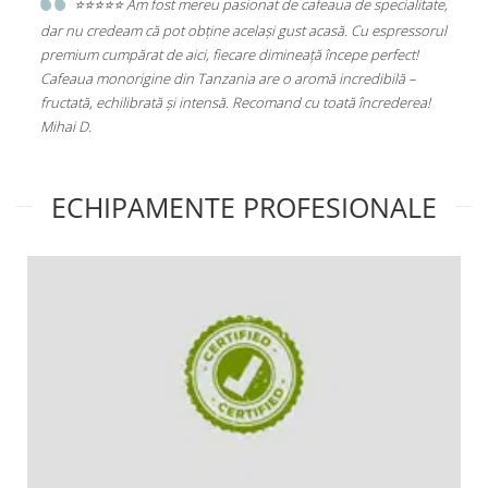
sesc
⭐️⭐️⭐️⭐️⭐️ Am fost mereu pasionat de cafeaua de specialitate,
e
dar nu credeam că pot obține același gust acasă. Cu espressorul
Sta
premium cumpărat de aici, fiecare dimineață începe perfect!
Alu
Cafeaua monorigine din Tanzania are o aromă incredibilă –
(PL
fructată, echilibrată și intensă. Recomand cu toată încrederea!
Mihai D.
ECHIPAMENTE PROFESIONALE