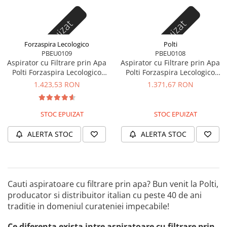
Statii de calcat cu boiler
Stoc epuizat
Stoc epuizat
Statii de calcat cu pompa
Fiare de calcat cu abur
Forzaspira Lecologico
Polti
PBEU0109
PBEU0108
Statii de calcat profesionale
Aspirator cu Filtrare prin Apa
Aspirator cu Filtrare prin Apa
Cafea și espressoare
Polti Forzaspira Lecologico
Polti Forzaspira Lecologico
Aqua Allergy Turbo Care, 850
Aqua Allergy Natural Care,
Espresoare cu capsule
1.423,53 RON
1.371,67 RON
W, 1L, Negru/Albastru
750 W, Alb/Negru
Cafea capsule
STOC EPUIZAT
STOC EPUIZAT
Cafea boabe
Espresoare cafea
ALERTA STOC
ALERTA STOC
Cafea paduri ESE 44
Aparate de curatat cu abur
Mop cu abur
Cauti aspiratoare cu filtrare prin apa? Bun venit la Polti,
Curatator aburi
producator si distribuitor italian cu peste 40 de ani
traditie in domeniul curateniei impecabile!
Solutii pentru plosnite
Accesorii & Consumabile
Ce diferenta exista intre aspiratoare cu filtrare prin