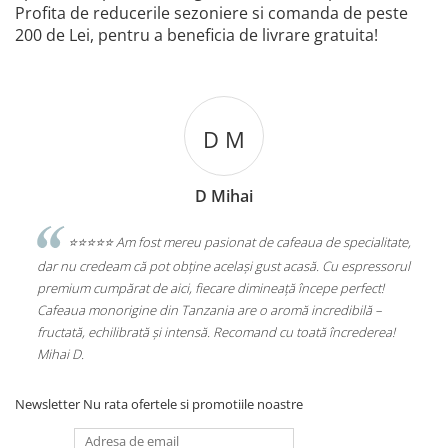
Profita de reducerile sezoniere si comanda de peste
200 de Lei, pentru a beneficia de livrare gratuita!
D M
D Mihai
sesc
⭐️⭐️⭐️⭐️⭐️ Am fost mereu pasionat de cafeaua de specialitate,
e
dar nu credeam că pot obține același gust acasă. Cu espressorul
Sta
premium cumpărat de aici, fiecare dimineață începe perfect!
Alu
Cafeaua monorigine din Tanzania are o aromă incredibilă –
(PL
fructată, echilibrată și intensă. Recomand cu toată încrederea!
Mihai D.
Newsletter
Nu rata ofertele si promotiile noastre