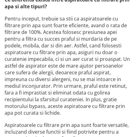
Accesorii statii de calcat
apa si alte tipuri?
Accesorii curatatoare cu abur
Pentru inceput, trebuie sa stii ca aspiratoarele cu
Accesorii aspiratoare
filtrare prin apa sunt foarte eficiente, avand o rata de
filtrare de 100%. Acestea folosesc presiunea apei
Accesorii dispozitive profesionale
pentru a filtra cu succes praful si murdaria de pe
Carduri Cadou
podele, mobila, dar si din aer. Astfel, cand folosesti
Pachete & Oferte
aspiratoare cu filtrare prin apa, asiguri nu doar o
curatenie impecabila, ci si un aer curat si proaspat. Un
astfel de aspirator este de mare ajutor persoanelor
care sufera de alergii, deoarece praful aspirat,
impreuna cu diversi alergeni, nu se mai intoarce in
mediul inconjurator. Prin urmare, praful este retinut,
fara a fi imprastiat si eliminat odata cu golirea
recipientului la sfarsitul curateniei. In plus, gratie
motorului bypass, aceste aspiratoare cu filtrare prin
apa pot curata si lichide.
Aspiratoarele cu filtrare prin apa sunt foarte versatile,
incluzand diverse functii si fiind potrivite pentru a