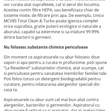
vor curata atat suprafetele, cat si aerul din locuinta.
Acestea contin filtre HEPA, sau beneficiaza chiar de
sisteme mixte, de filtrare prin apa. De exemplu, Unico
MCV85 Total Clean & Turbo poate igieniza complet
orice suprafata, gratie puterii ecologice si naturale a
aburului, capabil sa extermine si sa inlature 99.99%
dintre bacterii si germeni.
Nu folosesc substante chimice periculoase
Din moment ce aspiratoarele cu abur folosesc doar
vapori si apa pentru a curata in profunzime, poti spune
“La Revedere!” substantelor chimice, atat scumpe, cat
si periculoase pentru sanatatea membrilor familiei tale.
Poti folosi totusi un detergent biodegradabil pentru
curatare, pentru inlaturarea alergenilor speciali din
casa ta.
Aspiratoarele cu abur sunt cel mai bun aliat contra
alergenilor, bacteriilor si germenilor. Aspiratorul cu
abur poate fi utilizat ca si aspirator, dar in acelasi timp