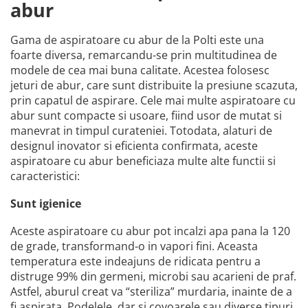
abur
Gama de aspiratoare cu abur de la Polti este una
foarte diversa, remarcandu-se prin multitudinea de
modele de cea mai buna calitate. Acestea folosesc
jeturi de abur, care sunt distribuite la presiune scazuta,
prin capatul de aspirare. Cele mai multe aspiratoare cu
abur sunt compacte si usoare, fiind usor de mutat si
manevrat in timpul curateniei. Totodata, alaturi de
designul inovator si eficienta confirmata, aceste
aspiratoare cu abur beneficiaza multe alte functii si
caracteristici:
Sunt igienice
Aceste aspiratoare cu abur pot incalzi apa pana la 120
de grade, transformand-o in vapori fini. Aceasta
temperatura este indeajuns de ridicata pentru a
distruge 99% din germeni, microbi sau acarieni de praf.
Astfel, aburul creat va “steriliza” murdaria, inainte de a
fi aspirata. Podelele, dar si covoarele sau diverse tipuri