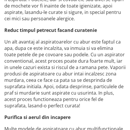
de mochete vor fi inainte de toate igienizate, apoi
aspirate, lasandu-le curate si sigure, in special pentru
cei mici sau persoanele alergice.
Reduc timpul petrecut facand curatenie
Un alt avantaj al aspiratoarelor cu abur este faptul ca
apa, dupa ce este incalzita, va inmuia si va elimina
toate petele de pe covoare sau podele. Cu un aspirator
conventional, acest proces poate dura foarte mult, iar
in unele cazuri exista si riscul de a ramana pete. Vaporii
produsi de aspiratoare cu abur intai incalzesc zona
murdara, ceea ce face ca pata sa se desprinda de
suprafata initiala. Apoi, odata desprinse, particulele de
praf si murdarie sunt aspirate cu usurinta. In plus,
acest proces functioneaza pentru orice fel de
suprafata, lasand-o perfect curata!
Purifica si aerul din incapere
Multe modele de aspiratoare cu abur multifunctionale