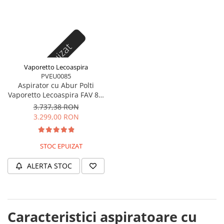
Stoc epuizat
Vaporetto Lecoaspira
PVEU0085
Aspirator cu Abur Polti
Vaporetto Lecoaspira FAV 80,
2450 W, Cu Functie de Spalare
3.737,38 RON
/Uscare si Filtrare prin Apa,
3.299,00 RON
Alb/Verde
STOC EPUIZAT
ALERTA STOC
Caracteristici aspiratoare cu