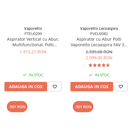
Vaporetto
Vaporetto Lecoaspira
PTEU0299
PVEU0082
Aspirator Vertical cu Abur,
Aspirator cu Abur Polti
Multifunctional, Polti
Vaporetto Lecoaspira FAV 30,
Vaporetto 3 Clean Blue, 1800
2450 W, Functie
1.915,21 RON
2.339,68 RON
W, 0.5 l, Cyclonic, Alb/Albastru
Spalare/Uscare si Filtrare prin
2.099,00 RON
Apa, Alb
IN STOC
IN STOC
ADAUGA IN COS
ADAUGA IN COS
-501 RON
-501 RON