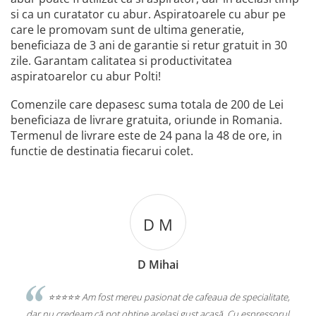
si ca un curatator cu abur. Aspiratoarele cu abur pe
care le promovam sunt de ultima generatie,
beneficiaza de 3 ani de garantie si retur gratuit in 30
zile. Garantam calitatea si productivitatea
aspiratoarelor cu abur Polti!
Comenzile care depasesc suma totala de 200 de Lei
beneficiaza de livrare gratuita, oriunde in Romania.
Termenul de livrare este de 24 pana la 48 de ore, in
functie de destinatia fiecarui colet.
i
Levente Gothard
t de cafeaua de specialitate,
⭐️⭐️⭐️⭐️⭐️Excelent
 gust acasă. Cu espressorul
Statie de Calcat Polti Vaporella 535 Eco Pr