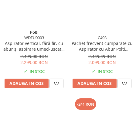
Accesorii statii de calcat
Accesorii curatatoare cu abur
Accesorii aspiratoare
Accesorii dispozitive profesionale
Polti
WDEU0003
C493
Carduri Cadou
Aspirator vertical, fără fir, cu
Pachet frecvent cumparate cu
abur și aspirare umed-uscată,
Aspirator cu Abur Polti
Pachete & Oferte
450 W, baterie 21,6 V,
Vaporetto Lecoaspira FAV 30,
2.499,00 RON
2.449,49 RON
aspirare 14 kPa, 0.6 l, 71 Db,
2450 W, Functie
2.299,00 RON
2.099,00 RON
4,2 Kg, gri/alb, Polti
Spalare/Uscare si Filtrare prin
IN STOC
IN STOC
RollySteam WD30C
Apa, Alb
ADAUGA IN COS
ADAUGA IN COS
-241 RON