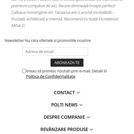
mineață începe perfect!
Aluminiu, 1750 W, 0.9 l, 4 Bar, 90 gr/min, A
 o aromă incredibilă –
(PLEU0188)
omand cu toată încrederea!
Newsletter
Nu rata ofertele si promotiile noastre
Vreau să primesc noutati prin e-mail. Detalii în
Politica de Confidențialitate
.
CONTACT
POLTI NEWS
DESPRE COMPANIE
REVÂNZARE PRODUSE