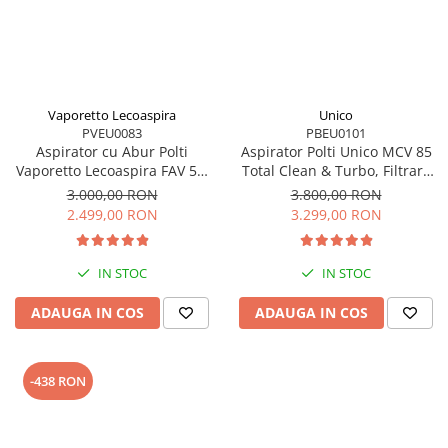
Vaporetto Lecoaspira
Unico
PVEU0083
PBEU0101
Aspirator cu Abur Polti
Aspirator Polti Unico MCV 85
Vaporetto Lecoaspira FAV 50,
Total Clean & Turbo, Filtrare
2450 W, Cu Functie de
Multiciclonica 5 Stadii, Functie
3.000,00 RON
3.800,00 RON
Spalare/Uscare si Filtrare Prin
Igienizare Abur si Uscare ,
2.499,00 RON
3.299,00 RON
Apa, Alb/Rosu
2200 W, Filtru Hepa, Auriu
IN STOC
IN STOC
ADAUGA IN COS
ADAUGA IN COS
-438 RON