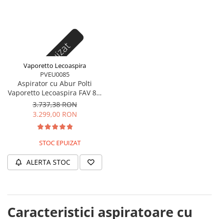
Stoc epuizat
Vaporetto Lecoaspira
PVEU0085
Aspirator cu Abur Polti
Vaporetto Lecoaspira FAV 80,
2450 W, Cu Functie de Spalare
3.737,38 RON
/Uscare si Filtrare prin Apa,
3.299,00 RON
Alb/Verde
STOC EPUIZAT
ALERTA STOC
Caracteristici aspiratoare cu