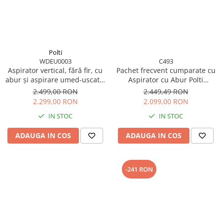
Polti
WDEU0003
C493
Aspirator vertical, fără fir, cu
Pachet frecvent cumparate cu
abur și aspirare umed-uscată,
Aspirator cu Abur Polti
450 W, baterie 21,6 V,
Vaporetto Lecoaspira FAV 30,
2.499,00 RON
2.449,49 RON
aspirare 14 kPa, 0.6 l, 71 Db,
2450 W, Functie
2.299,00 RON
2.099,00 RON
4,2 Kg, gri/alb, Polti
Spalare/Uscare si Filtrare prin
IN STOC
IN STOC
RollySteam WD30C
Apa, Alb
ADAUGA IN COS
ADAUGA IN COS
-241 RON