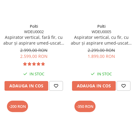
Polti
Polti
WDEU0002
WDEU0005
Aspirator vertical, fară fir, cu
Aspirator vertical, cu fir, cu
abur și aspirare umed-uscată,
abur și aspirare umed-uscată,
450 W, aspirare 14 kPa, 0.6 l,
750 W, aspirare 7 kPa, 0.6 l, 70
2.999,00 RON
2.299,00 RON
71 Db, 4,2 Kg, gri/negru, Polti
Db, 4,4 Kg, gri/alb, Polti
2.599,00 RON
1.899,00 RON
RollySteam WD40C
RollySteam WD10C
IN STOC
IN STOC
ADAUGA IN COS
ADAUGA IN COS
-200 RON
-350 RON