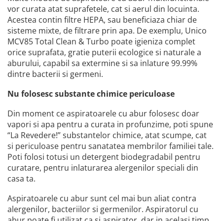
vor curata atat suprafetele, cat si aerul din locuinta.
Acestea contin filtre HEPA, sau beneficiaza chiar de
sisteme mixte, de filtrare prin apa. De exemplu, Unico
MCV85 Total Clean & Turbo poate igieniza complet
orice suprafata, gratie puterii ecologice si naturale a
aburului, capabil sa extermine si sa inlature 99.99%
dintre bacterii si germeni.
Nu folosesc substante chimice periculoase
Din moment ce aspiratoarele cu abur folosesc doar
vapori si apa pentru a curata in profunzime, poti spune
“La Revedere!” substantelor chimice, atat scumpe, cat
si periculoase pentru sanatatea membrilor familiei tale.
Poti folosi totusi un detergent biodegradabil pentru
curatare, pentru inlaturarea alergenilor speciali din
casa ta.
Aspiratoarele cu abur sunt cel mai bun aliat contra
alergenilor, bacteriilor si germenilor. Aspiratorul cu
abur poate fi utilizat ca si aspirator, dar in acelasi timp