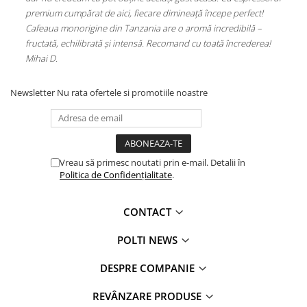
premium cumpărat de aici, fiecare dimineață începe perfect!
Alu
Cafeaua monorigine din Tanzania are o aromă incredibilă –
(PL
fructată, echilibrată și intensă. Recomand cu toată încrederea!
Mihai D.
Newsletter
Nu rata ofertele si promotiile noastre
Vreau să primesc noutati prin e-mail. Detalii în
Politica de Confidențialitate
.
CONTACT
POLTI NEWS
DESPRE COMPANIE
REVÂNZARE PRODUSE