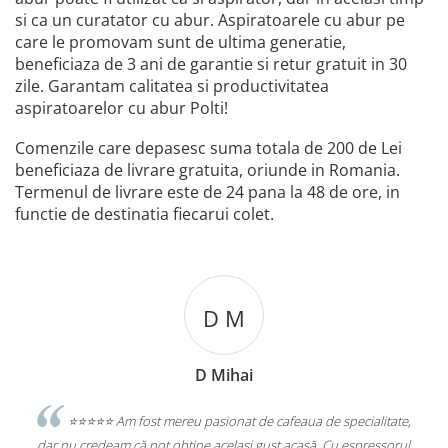
si ca un curatator cu abur. Aspiratoarele cu abur pe
care le promovam sunt de ultima generatie,
beneficiaza de 3 ani de garantie si retur gratuit in 30
zile. Garantam calitatea si productivitatea
aspiratoarelor cu abur Polti!
Comenzile care depasesc suma totala de 200 de Lei
beneficiaza de livrare gratuita, oriunde in Romania.
Termenul de livrare este de 24 pana la 48 de ore, in
functie de destinatia fiecarui colet.
D M
D Mihai
sesc
⭐️⭐️⭐️⭐️⭐️ Am fost mereu pasionat de cafeaua de specialitate,
e
dar nu credeam că pot obține același gust acasă. Cu espressorul
Sta