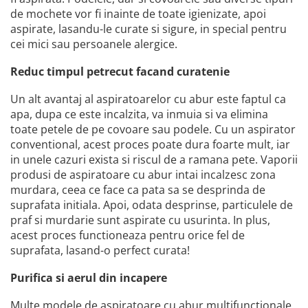
de mochete vor fi inainte de toate igienizate, apoi
aspirate, lasandu-le curate si sigure, in special pentru
cei mici sau persoanele alergice.
Reduc timpul petrecut facand curatenie
Un alt avantaj al aspiratoarelor cu abur este faptul ca
apa, dupa ce este incalzita, va inmuia si va elimina
toate petele de pe covoare sau podele. Cu un aspirator
conventional, acest proces poate dura foarte mult, iar
in unele cazuri exista si riscul de a ramana pete. Vaporii
produsi de aspiratoare cu abur intai incalzesc zona
murdara, ceea ce face ca pata sa se desprinda de
suprafata initiala. Apoi, odata desprinse, particulele de
praf si murdarie sunt aspirate cu usurinta. In plus,
acest proces functioneaza pentru orice fel de
suprafata, lasand-o perfect curata!
Purifica si aerul din incapere
Multe modele de aspiratoare cu abur multifunctionale