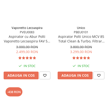
Vaporetto Lecoaspira
Unico
PVEU0083
PBEU0101
Aspirator cu Abur Polti
Aspirator Polti Unico MCV 85
Vaporetto Lecoaspira FAV 50,
Total Clean & Turbo, Filtrare
2450 W, Cu Functie de
Multiciclonica 5 Stadii, Functie
3.000,00 RON
3.800,00 RON
Spalare/Uscare si Filtrare Prin
Igienizare Abur si Uscare ,
2.499,00 RON
3.299,00 RON
Apa, Alb/Rosu
2200 W, Filtru Hepa, Auriu
IN STOC
IN STOC
ADAUGA IN COS
ADAUGA IN COS
-438 RON