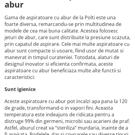
abur
Gama de aspiratoare cu abur de la Polti este una
foarte diversa, remarcandu-se prin multitudinea de
modele de cea mai buna calitate. Acestea folosesc
jeturi de abur, care sunt distribuite la presiune scazuta,
prin capatul de aspirare. Cele mai multe aspiratoare cu
abur sunt compacte si usoare, fiind usor de mutat si
manevrat in timpul curateniei. Totodata, alaturi de
designul inovator si eficienta confirmata, aceste
aspiratoare cu abur beneficiaza multe alte functii si
caracteristici:
Sunt igienice
Aceste aspiratoare cu abur pot incalzi apa pana la 120
de grade, transformand-o in vapori fini. Aceasta
temperatura este indeajuns de ridicata pentru a
distruge 99% din germeni, microbi sau acarieni de praf.
Astfel, aburul creat va “steriliza” murdaria, inainte de a
fi aspirata. Podelele, dar si covoarele sau diverse tipuri