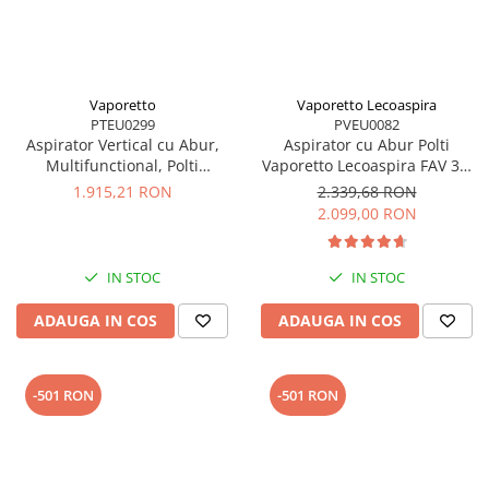
Vaporetto
Vaporetto Lecoaspira
PTEU0299
PVEU0082
Aspirator Vertical cu Abur,
Aspirator cu Abur Polti
Multifunctional, Polti
Vaporetto Lecoaspira FAV 30,
Vaporetto 3 Clean Blue, 1800
2450 W, Functie
1.915,21 RON
2.339,68 RON
W, 0.5 l, Cyclonic, Alb/Albastru
Spalare/Uscare si Filtrare prin
2.099,00 RON
Apa, Alb
IN STOC
IN STOC
ADAUGA IN COS
ADAUGA IN COS
-501 RON
-501 RON