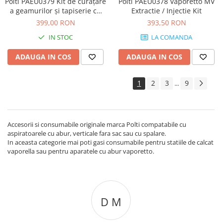
Polti PAEU0379 Kit de curățare
Polti PAEU0378 Vaporetto MV
a geamurilor și tapiserie cu
Extractie / Injectie Kit
aspirație și abur pentru
399,00 RON
393,50 RON
Vaporetto MV
IN STOC
LA COMANDA
ADAUGA IN COS
ADAUGA IN COS
1
2
3
9
...
Accesorii si consumabile originale marca Polti compatabile cu
aspiratoarele cu abur, verticale fara sac sau cu spalare.
In aceasta categorie mai poti gasi consumabile pentru statiile de calcat
vaporella sau pentru aparatele cu abur vaporetto.
D M