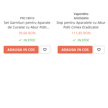
Accesorii statii de calcat
Accesorii curatatoare cu abur
Vaporetto
Accesorii aspiratoare
PRC18910
M0006894
Set Garnituri pentru Aparate
Dop pentru Aparatele cu Abur
Accesorii dispozitive profesionale
de Curatat cu Abur Polti
Polti Cimex Eradicator
Vaporetto Smart 30
39,66 RON
111,85 RON
Carduri Cadou
Pachete & Oferte
IN STOC
IN STOC
ADAUGA IN COS
ADAUGA IN COS