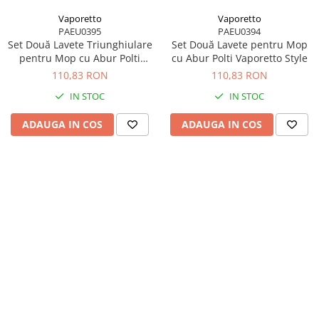
Vaporetto
Vaporetto
PAEU0395
PAEU0394
Set Două Lavete Triunghiulare
Set Două Lavete pentru Mop
pentru Mop cu Abur Polti
cu Abur Polti Vaporetto Style
Vaporetto Style
110,83 RON
110,83 RON
IN STOC
IN STOC
ADAUGA IN COS
ADAUGA IN COS