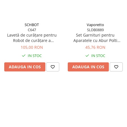
Statii de calcat cu boiler
Statii de calcat cu pompa
Fiare de calcat cu abur
SCHBOT
Vaporetto
C647
SLDB0889
Statii de calcat profesionale
Lavetă de curățare pentru
Set Garnituri pentru
Cafea și espressoare
Robot de curățare a
Aparatele cu Abur Polti
geamurilor Schbot Wind X3
Vaporetto
Espresoare cu capsule
105,00 RON
45,76 RON
IN STOC
IN STOC
Cafea capsule
Cafea boabe
ADAUGA IN COS
ADAUGA IN COS
Espresoare cafea
Cafea paduri ESE 44
Aparate de curatat cu abur
Mop cu abur
Curatator aburi
Solutii pentru plosnite
Accesorii & Consumabile