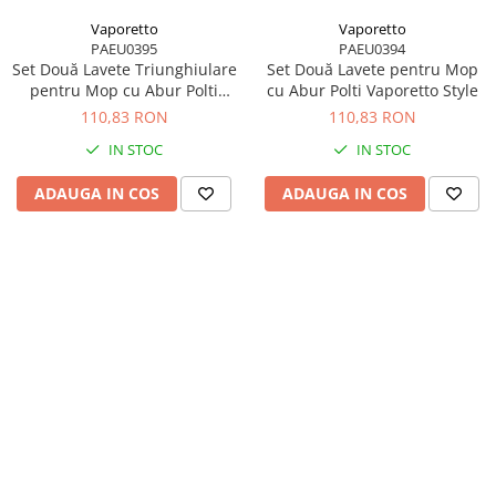
Vaporetto
Vaporetto
PAEU0395
PAEU0394
Set Două Lavete Triunghiulare
Set Două Lavete pentru Mop
pentru Mop cu Abur Polti
cu Abur Polti Vaporetto Style
Vaporetto Style
110,83 RON
110,83 RON
IN STOC
IN STOC
ADAUGA IN COS
ADAUGA IN COS