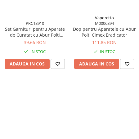
Vaporetto
PRC18910
M0006894
Set Garnituri pentru Aparate
Dop pentru Aparatele cu Abur
de Curatat cu Abur Polti
Polti Cimex Eradicator
Vaporetto Smart 30
39,66 RON
111,85 RON
IN STOC
IN STOC
ADAUGA IN COS
ADAUGA IN COS