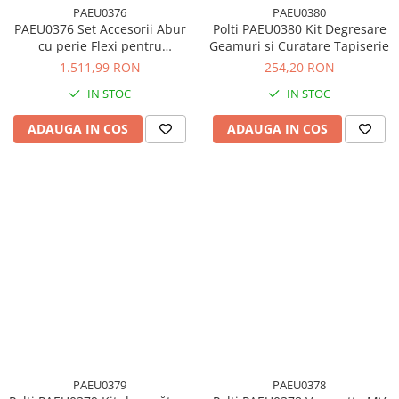
PAEU0376
PAEU0380
PAEU0376 Set Accesorii Abur
Polti PAEU0380 Kit Degresare
cu perie Flexi pentru
Geamuri si Curatare Tapiserie
Vaporetto MV 40.20 si 60.20
1.511,99 RON
254,20 RON
IN STOC
IN STOC
ADAUGA IN COS
ADAUGA IN COS
PAEU0379
PAEU0378