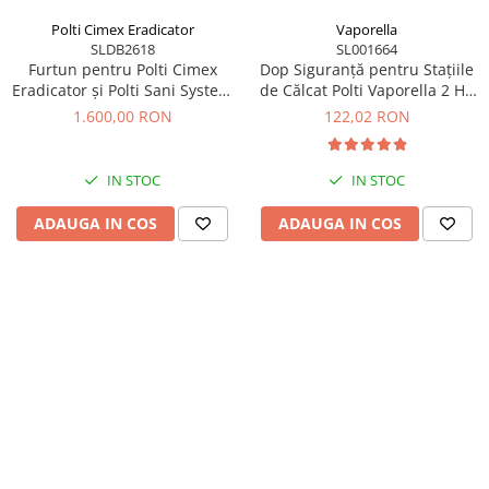
Polti Cimex Eradicator
Vaporella
SLDB2618
SL001664
Furtun pentru Polti Cimex
Dop Siguranță pentru Stațiile
Eradicator și Polti Sani System
de Călcat Polti Vaporella 2 HP
Business
și Vaporella Super Pro
1.600,00 RON
122,02 RON
IN STOC
IN STOC
ADAUGA IN COS
ADAUGA IN COS