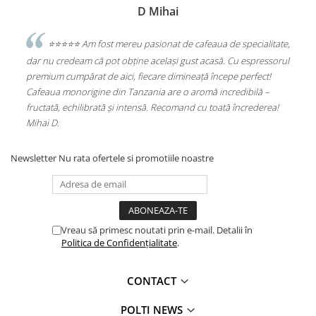
D Mihai
sesc
⭐️⭐️⭐️⭐️⭐️ Am fost mereu pasionat de cafeaua de specialitate,
e
dar nu credeam că pot obține același gust acasă. Cu espressorul
Sta
premium cumpărat de aici, fiecare dimineață începe perfect!
Alu
Cafeaua monorigine din Tanzania are o aromă incredibilă –
(PL
fructată, echilibrată și intensă. Recomand cu toată încrederea!
Mihai D.
Newsletter
Nu rata ofertele si promotiile noastre
Vreau să primesc noutati prin e-mail. Detalii în
Politica de Confidențialitate
.
CONTACT
POLTI NEWS