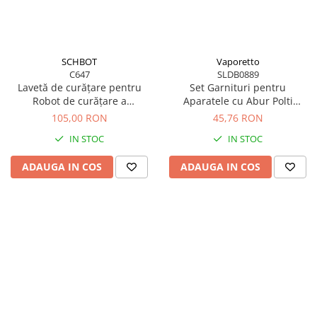
SCHBOT
Vaporetto
C647
SLDB0889
Lavetă de curățare pentru
Set Garnituri pentru
Robot de curățare a
Aparatele cu Abur Polti
geamurilor Schbot Wind X3
Vaporetto
105,00 RON
45,76 RON
IN STOC
IN STOC
ADAUGA IN COS
ADAUGA IN COS