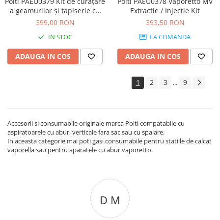
Polti PAEU0379 Kit de curățare
Polti PAEU0378 Vaporetto MV
a geamurilor și tapiserie cu
Extractie / Injectie Kit
aspirație și abur pentru
399,00 RON
393,50 RON
Vaporetto MV
IN STOC
LA COMANDA
ADAUGA IN COS
ADAUGA IN COS
1
2
3
9
...
Accesorii si consumabile originale marca Polti compatabile cu
aspiratoarele cu abur, verticale fara sac sau cu spalare.
In aceasta categorie mai poti gasi consumabile pentru statiile de calcat
vaporella sau pentru aparatele cu abur vaporetto.
D M